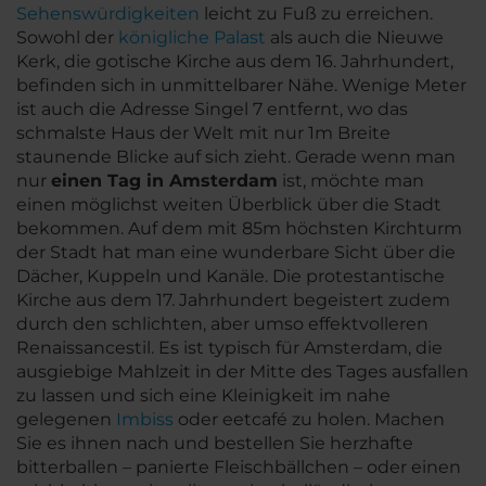
Sehenswürdigkeiten
leicht zu Fuß zu erreichen.
Sowohl der
königliche Palast
als auch die Nieuwe
Kerk, die gotische Kirche aus dem 16. Jahrhundert,
befinden sich in unmittelbarer Nähe. Wenige Meter
ist auch die Adresse Singel 7 entfernt, wo das
schmalste Haus der Welt mit nur 1m Breite
staunende Blicke auf sich zieht. Gerade wenn man
nur
einen Tag in Amsterdam
ist, möchte man
einen möglichst weiten Überblick über die Stadt
bekommen. Auf dem mit 85m höchsten Kirchturm
der Stadt hat man eine wunderbare Sicht über die
Dächer, Kuppeln und Kanäle. Die protestantische
Kirche aus dem 17. Jahrhundert begeistert zudem
durch den schlichten, aber umso effektvolleren
Renaissancestil. Es ist typisch für Amsterdam, die
ausgiebige Mahlzeit in der Mitte des Tages ausfallen
zu lassen und sich eine Kleinigkeit im nahe
gelegenen
Imbiss
oder eetcafé zu holen. Machen
Sie es ihnen nach und bestellen Sie herzhafte
bitterballen – panierte Fleischbällchen – oder einen