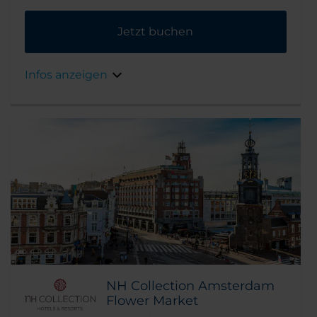
Rembrandtplein. In der näheren Umgebung
finden Sie viele Bars, Cafés und Restaurants –
Jetzt buchen
und auch die berühmten
Sehenswürdigkeiten von Amsterdam sind
nur einen kurzen Fußweg entfernt. Zum
Infos anzeigen
Mittag- und Abendessen können Sie ins De
Kuyl auf der anderen Seite des Platzes gehen.
NH Collection Amsterdam
Flower Market