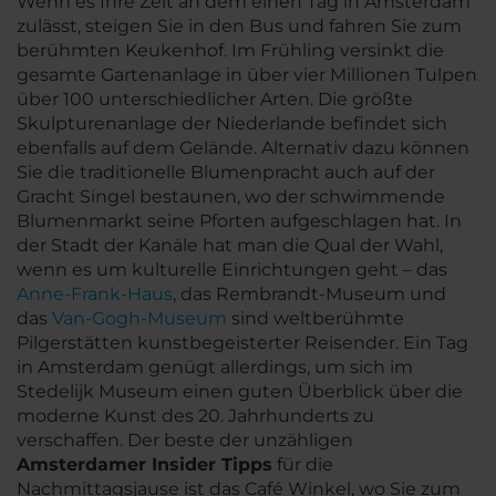
Wenn es Ihre Zeit an dem einen Tag in Amsterdam
zulässt, steigen Sie in den Bus und fahren Sie zum
berühmten Keukenhof. Im Frühling versinkt die
gesamte Gartenanlage in über vier Millionen Tulpen
über 100 unterschiedlicher Arten. Die größte
Skulpturenanlage der Niederlande befindet sich
ebenfalls auf dem Gelände. Alternativ dazu können
Sie die traditionelle Blumenpracht auch auf der
Gracht Singel bestaunen, wo der schwimmende
Blumenmarkt seine Pforten aufgeschlagen hat. In
der Stadt der Kanäle hat man die Qual der Wahl,
wenn es um kulturelle Einrichtungen geht – das
Anne-Frank-Haus
, das Rembrandt-Museum und
das
Van-Gogh-Museum
sind weltberühmte
Pilgerstätten kunstbegeisterter Reisender. Ein Tag
in Amsterdam genügt allerdings, um sich im
Stedelijk Museum einen guten Überblick über die
moderne Kunst des 20. Jahrhunderts zu
verschaffen. Der beste der unzähligen
Amsterdamer Insider Tipps
für die
Nachmittagsjause ist das Café Winkel, wo Sie zum