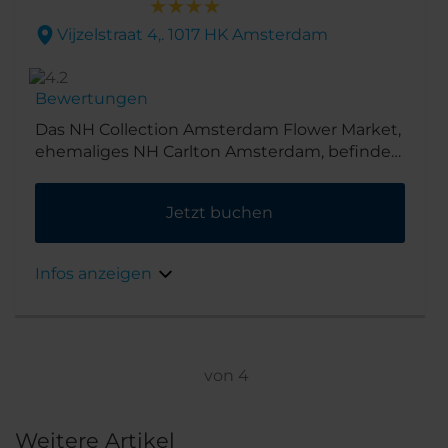
Vijzelstraat 4,. 1017 HK Amsterdam
Bewertungen
Das NH Collection Amsterdam Flower Market,
ehemaliges NH Carlton Amsterdam, befindet
sich im Herzen der Stadt und in nächster
Nähe seines Namensgebers, dem bunten
Jetzt buchen
Blumenmarkt, sowie dem Munttoren. Auch
die wichtigsten Sehenswürdigkeiten der
Stadt wie der Rembrandtplein und die
Infos anzeigen
angrenzenden Einkaufsviertel sind vom Hotel
aus problemlos zu Fuß zu erreichen.
von
4
Weitere Artikel