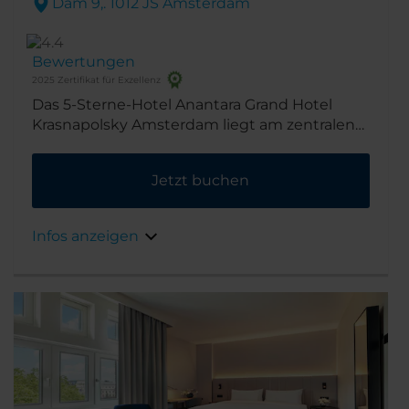
Dam 9,. 1012 JS Amsterdam
Bewertungen
2025 Zertifikat für Exzellenz
Das 5-Sterne-Hotel Anantara Grand Hotel
Krasnapolsky Amsterdam liegt am zentralen
Hauptplatz von Amsterdam gegenüber dem
Königlichen Palast. Somit sind Sie nur Schritte
Jetzt buchen
von den besten Geschäften und
Sehenswürdigkeiten entfernt.
Infos anzeigen