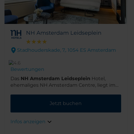
NH Amsterdam Leidseplein
Stadhouderskade, 7,. 1054 ES Amsterdam
Bewertungen
Das
NH Amsterdam Leidseplein
Hotel,
ehemaliges NH Amsterdam Centre, liegt im
trendigen und angesagten Stadtgebiet
Amsterdam-Noord. Es liegt mitten im
Jetzt buchen
schönen Museumsviertel, so dass auch das
Van-Gogh-Museum nur wenige Gehminuten
entfernt ist. Und direkt vor dem Hotel auf der
Infos anzeigen
anderen Seite der Gracht gibt es Geschäfte,
Cafés und Restaurants.