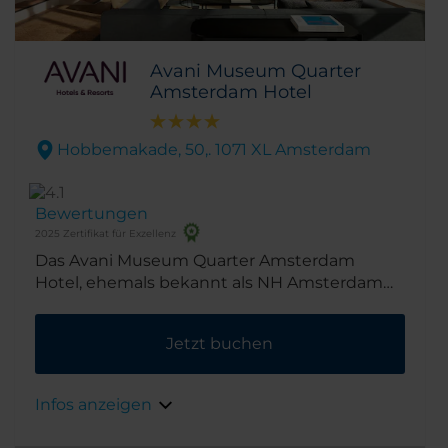
Avani Museum Quarter
Amsterdam Hotel
Hobbemakade, 50,. 1071 XL Amsterdam
Bewertungen
2025 Zertifikat für Exzellenz
Das Avani Museum Quarter Amsterdam
Hotel, ehemals bekannt als NH Amsterdam
Museum Quarter, befindet sich in der Nähe
des Stadtzentrums von Amsterdam in der
Jetzt buchen
lebendigen Nachbarschaft „De Pijp“.
Aufgrund der exzellenten Lage des Hotels
sind viele berühmte kulturelle
Infos anzeigen
Sehenswürdigkeiten der Stadt zu Fuß
erreichbar. Das Rijksmuseum, das Van Gogh