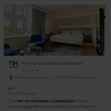
Museum, das Stedelijk Museum und das
Moco Museum befinden sich bspw. nur einen
Kilometer vom Hotel entfernt. Gleiches gilt für
den reizvollen Kanal und die große
Einkaufsmeile P.C. Hoofstraat, die in nur fünf
Gehminuten erreichbar sind.
NH Amsterdam Leidseplein
Stadhouderskade, 7,. 1054 ES Amsterdam
Bewertungen
Das
NH Amsterdam Leidseplein
Hotel,
ehemaliges NH Amsterdam Centre, liegt im