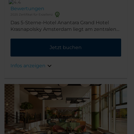
Bewertungen
2025 Zertifikat für Exzellenz
Das 5-Sterne-Hotel Anantara Grand Hotel
Krasnapolsky Amsterdam liegt am zentralen
Hauptplatz von Amsterdam gegenüber dem
Königlichen Palast. Somit sind Sie nur Schritte
Jetzt buchen
von den besten Geschäften und
Sehenswürdigkeiten entfernt.
Infos anzeigen