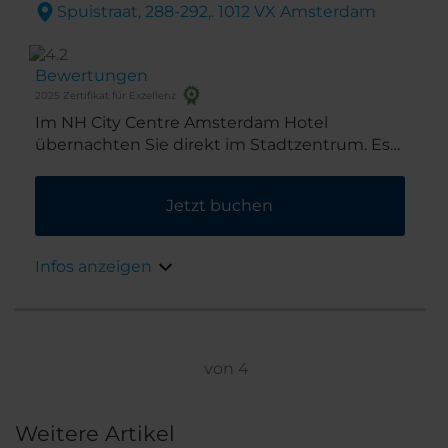
Spuistraat, 288-292,. 1012 VX Amsterdam
Bewertungen
2025 Zertifikat für Exzellenz
Im NH City Centre Amsterdam Hotel
übernachten Sie direkt im Stadtzentrum. Es
befindet sich direkt neben der Singelgracht
und ganz in der Nähe berühmter
Jetzt buchen
Sehenswürdigkeiten, Verkehrsanbindungen,
Restaurants und Einkaufsmeilen. Das
einladende und geräumige
Infos anzeigen
Backsteingebäude wurde in den 1950ern als
Stammhaus der Modemarke Gerzon erbaut.
Ideal für einen Städtetrip oder eine
Geschäftsreise.
von
4
Weitere Artikel