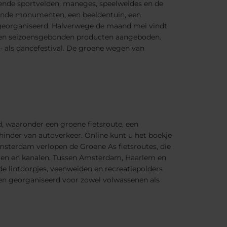
llende sportvelden, maneges, speelweides en de
lende monumenten, een beeldentuin, een
 georganiseerd. Halverwege de maand mei vindt
 en seizoensgebonden producten aangeboden.
- als dancefestival. De groene wegen van
, waaronder een groene fietsroute, een
inder van autoverkeer. Online kunt u het boekje
sterdam verlopen de Groene As fietsroutes, die
rten en kanalen. Tussen Amsterdam, Haarlem en
e lintdorpjes, veenweiden en recreatiepolders
den georganiseerd voor zowel volwassenen als