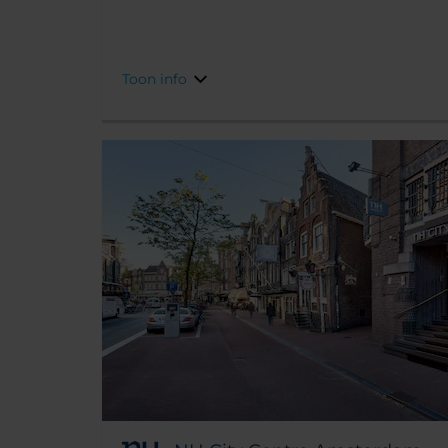
Amsterdamse musea en attracties slechts op l
Toon info