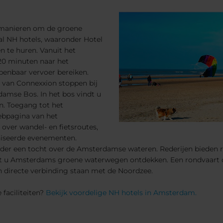
te manieren om de groene
l NH hotels, waaronder Hotel
n te huren. Vanuit het
 20 minuten naar het
enbaar vervoer bereiken.
2 van Connexxion stoppen bij
amse Bos. In het bos vindt u
n. Toegang tot het
ebpagina van het
over wandel- en fietsroutes,
niseerde evenementen.
nder een tocht over de Amsterdamse wateren. Rederijen bieden 
 kunt u Amsterdams groene waterwegen ontdekken. Een rondvaart
 directe verbinding staan met de Noordzee.
 faciliteiten?
Bekijk voordelige NH hotels in Amsterdam.