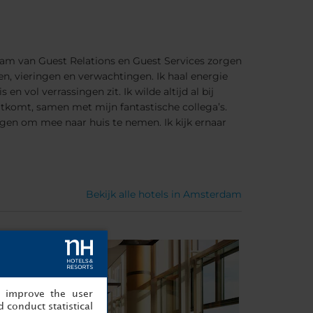
eam van Guest Relations en Guest Services zorgen
n, vieringen en verwachtingen. Ik haal energie
n vol verrassingen zit. Ik wilde altijd al bij
itkomt, samen met mijn fantastische collega’s.
ngen om mee naar huis te nemen. Ik kijk ernaar
Bekijk alle hotels in Amsterdam
, improve the user
 conduct statistical