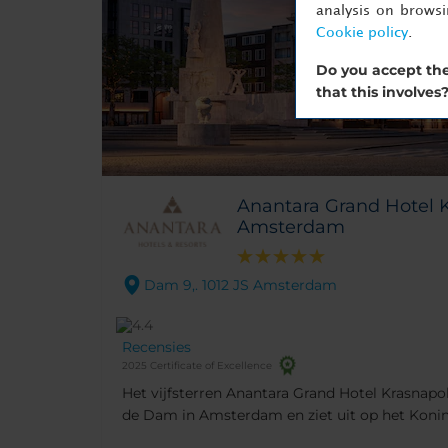
analysis on brows
Cookie policy
.
Do you accept the
that this involves
Anantara Grand Hotel 
Amsterdam
Dam 9,. 1012 JS Amsterdam
Recensies
2025 Certificate of Excellence
Het vijfsterren Anantara Grand Hotel Krasnap
de Dam in Amsterdam en ziet uit op het Koninkl
op de perfecte plek voor de beste winkels van d