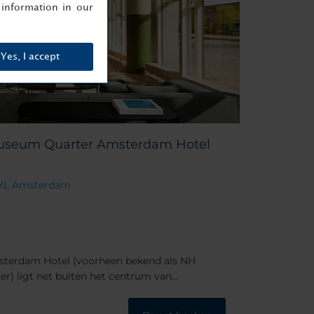
information in our
Yes, I accept
useum Quarter Amsterdam Hotel
1 XL Amsterdam
terdam Hotel (voorheen bekend als NH
 ligt net buiten het centrum van
 wijk 'De Pijp'. Vanwege de uitstekende
den veel van de beroemde culturele