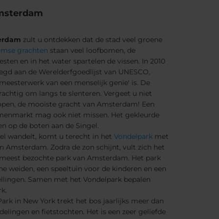
msterdam
erdam
zult u ontdekken dat de stad veel groene
mse grachten
staan veel loofbomen, de
ten en in het water spartelen de vissen. In 2010
oegd aan de Werelderfgoedlijst van UNESCO,
meesterwerk van een menselijk genie' is. De
achtig om langs te slenteren. Vergeet u niet
lopen, de mooiste gracht van Amsterdam! Een
emenmarkt mag ook niet missen. Het gekleurde
ken op de boten aan de Singel.
el wandelt, komt u terecht in het
Vondelpark
met
n Amsterdam. Zodra de zon schijnt, vult zich het
t meest bezochte park van Amsterdam. Het park
ene weiden, een speeltuin voor de kinderen en een
tellingen. Samen met het Vondelpark bepalen
k.
rk in New York trekt het bos jaarlijks meer dan
lingen en fietstochten. Het is een zeer geliefde