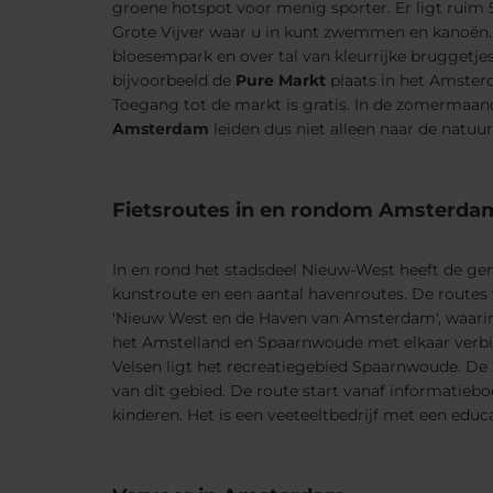
groene hotspot voor menig sporter. Er ligt ruim 
Grote Vijver waar u in kunt zwemmen en kanoën.
bloesempark en over tal van kleurrijke brugget
bijvoorbeeld de
Pure Markt
plaats in het Amste
Toegang tot de markt is gratis. In de zomermaan
Amsterdam
leiden dus niet alleen naar de natuu
Fietsroutes in en rondom Amsterda
In en rond het stadsdeel Nieuw-West heeft de ge
kunstroute en een aantal havenroutes. De routes
'Nieuw West en de Haven van Amsterdam', waarin 
het Amstelland en Spaarnwoude met elkaar verbi
Velsen ligt het recreatiegebied Spaarnwoude. De 
van dit gebied. De route start vanaf informatieb
kinderen. Het is een veeteeltbedrijf met een educa