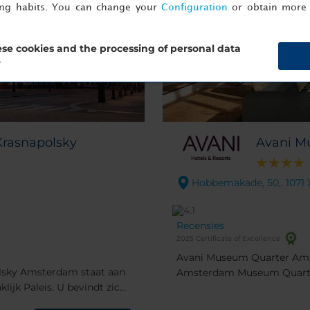
ing habits. You can change your
Configuration
or obtain more 
se cookies and the processing of personal data
?
Krasnapolsky
Avani M
Hobbemakade, 50,. 107
Recensies
2025 Certificate of Excellence
Avani Museum Quarter Ams
olsky Amsterdam staat aan
Amsterdam Museum Quarter)
ijk Paleis. U bevindt zich
Amsterdam, in de levendige
e stad, terwijl de grootste
locatie van het hotel bevin