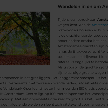
Wandelen in en om A
Tijdens een bezoek aan
Amst
wegen kent. Aan de
Amsterda
watervogels bouwen er hun nes
is de grachtengordel toegev
onder andere omdat het 'een 
Amsterdamse grachten zijn pr
langs de Brouwersgracht te 
bezoek aan de drijvende blo
tafereel is dagelijks te bezoe
Als u voorbij de grachtengord
zijn prachtige groene wegen i
ntspannen in het gras liggen. Het langgerekte stadspark is he
 aantal restaurants met terrassen, wandelpaden, uitgestrekte gro
et Vondelpark Openluchttheater hier meer dan 150 gratis voors
 NH Amsterdam Centre ligt op 100 meter lopen van het Vondelpar
nop. Met een oppervlakte drie keer zo groot als het Central Pa
 door glooiende weiden en leent zich uitstekend voor lange wande