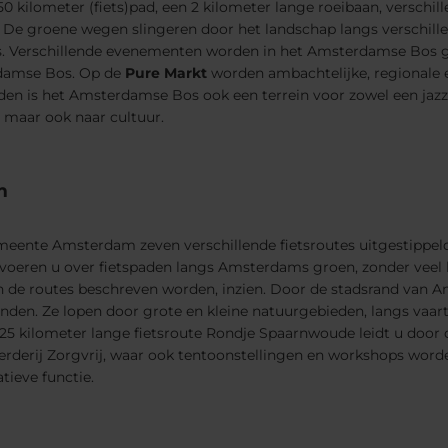
50 kilometer (fiets)pad, een 2 kilometer lange roeibaan, verschi
 De groene wegen slingeren door het landschap langs verschil
jes. Verschillende evenementen worden in het Amsterdamse Bos
rdamse Bos. Op de
Pure Markt
worden ambachtelijke, regionale
den is het Amsterdamse Bos ook een terrein voor zowel een jazz
r maar ook naar cultuur.
m
meente Amsterdam zeven verschillende fietsroutes uitgestippeld
 voeren u over fietspaden langs Amsterdams groen, zonder veel h
de routes beschreven worden, inzien. Door de stadsrand van Am
nden. Ze lopen door grote en kleine natuurgebieden, langs vaa
25 kilometer lange fietsroute Rondje Spaarnwoude leidt u door d
oerderij Zorgvrij, waar ook tentoonstellingen en workshops wor
tieve functie.