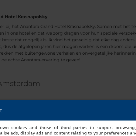
nd Hotel Krasnapolsky
er bij het Anantara Grand Hotel Krasnapolsky. Samen met het t
en in ons hotel en dat we zorg dragen voor hun speciale verzoeke
este dat mogelijk is. Ik vind het geweldig dat elke dag anders is e
s, dus de afgelopen jaren hier mogen werken is een droom die u
rtrekken met buitengewone verhalen en onvergetelijke herinneri
de echte Anantara-ervaring te geven!
 Amsterdam
t
s own cookies and those of third parties to support browsing
lise ads, display ads and content relating to your preferences and