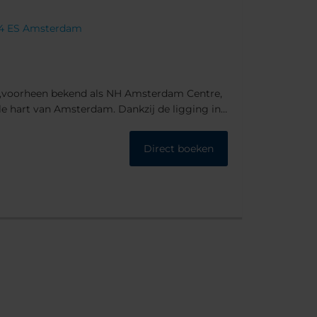
054 ES Amsterdam
,voorheen bekend als NH Amsterdam Centre,
le hart van Amsterdam. Dankzij de ligging in
s het slechts een korte wandeling naar het
n aan de overkant van de gracht die voor
Direct boeken
ls, cafés en restaurants.