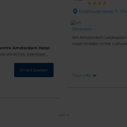
Stadhouderskade, 7,. 1
Recensies
NH Amsterdam Leidseplein
staat midden in het culture
Centre
Amsterdam Hotel
.
het mooie Museumkwartier i
mde attracties, openbaar
Van Gogh Museum. En metee
ele gebouw van rode
het hotel ligt, vindt u winke
en '50 oorspronkelijk het
Direct boeken
deaal hotel voor een
Toon info
van
4