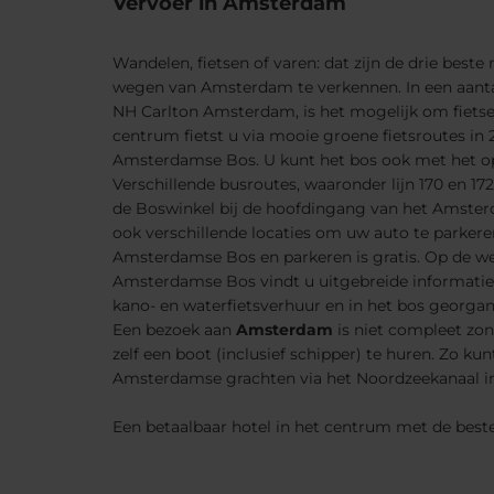
Vervoer in Amsterdam
Wandelen, fietsen of varen: dat zijn de drie bes
wegen van Amsterdam te verkennen. In een aanta
NH Carlton Amsterdam, is het mogelijk om fietse
centrum fietst u via mooie groene fietsroutes in
Amsterdamse Bos. U kunt het bos ook met het op
Verschillende busroutes, waaronder lijn 170 en 17
de Boswinkel bij de hoofdingang van het Amsterd
ook verschillende locaties om uw auto te parkere
Amsterdamse Bos en parkeren is gratis. Op de w
Amsterdamse Bos vindt u uitgebreide informatie 
kano- en waterfietsverhuur en in het bos georga
Een bezoek aan
Amsterdam
is niet compleet zo
zelf een boot (inclusief schipper) te huren. Zo
Amsterdamse grachten via het Noordzeekanaal in
Een betaalbaar hotel in het centrum met de beste