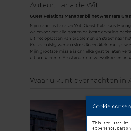
Auteur: Lana de Wit
Guest Relations Manager bij het Anantara Gra
Mijn naam is Lana de Wit, Guest Relations Manag
we ervoor dat alle gasten de beste ervaring hebb
uit het oplossen van problemen en streef naar het b
Krasnapolsky werken sinds ik een klein meisje wa
Mijn grootste missie is om elke gast te laten ve
uit om u hier in Amsterdam te verwelkomen en u 
Waar u kunt overnachten in
Cookie consen
This site uses it
experience, persona