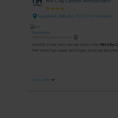
NH City Centre Amsterdam
Spuistraat, 288-292,. 1012 VX Amsterdam
Recensies
2025 Certificate of Excellence
Verblijf in het hart van de stad in het
NH City 
Het hotel ligt naast de Singel, dicht bij beroe
vervoer, restaurants en winkels. Het tradition
baksteen is ruim en gezellig.. Het was in de jar
hoofdkantoor van het modemerk Gerzon. Een i
stedentrip of zakenreis.
Toon info