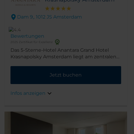
Dam 9,. 1012 JS Amsterdam
Bewertungen
2025 Zertifikat für Exzellenz
Das 5-Sterne-Hotel Anantara Grand Hotel
Krasnapolsky Amsterdam liegt am zentralen
Hauptplatz von Amsterdam gegenüber dem
Königlichen Palast. Somit sind Sie nur Schritte
Jetzt buchen
von den besten Geschäften und
Sehenswürdigkeiten entfernt.
Infos anzeigen