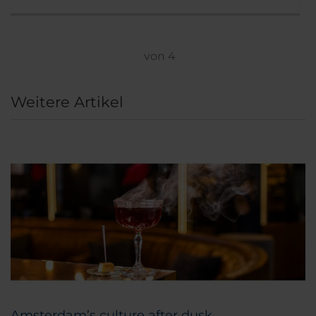
aus problemlos zu Fuß zu erreichen.
von
4
Weitere Artikel
Amsterdam’s culture after dusk