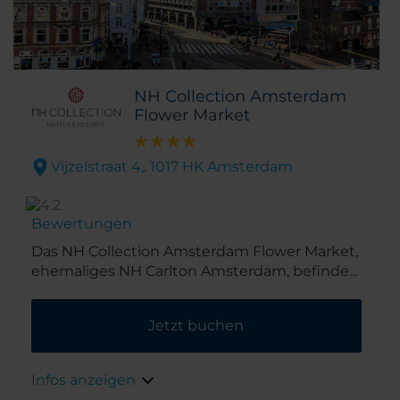
NH Collection Amsterdam
Flower Market
Vijzelstraat 4,. 1017 HK Amsterdam
Bewertungen
Das NH Collection Amsterdam Flower Market,
ehemaliges NH Carlton Amsterdam, befindet
sich im Herzen der Stadt und in nächster
Nähe seines Namensgebers, dem bunten
Jetzt buchen
Blumenmarkt, sowie dem Munttoren. Auch
die wichtigsten Sehenswürdigkeiten der
Stadt wie der Rembrandtplein und die
Infos anzeigen
angrenzenden Einkaufsviertel sind vom Hotel