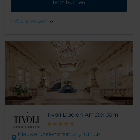
Jetzt buchen
und Geschäfte. Auch das Gebäude selbst ist
ein Highlight aus dem 17. Jahrhundert.
Infos anzeigen
Tivoli Doelen Amsterdam
Nieuwe Doelenstraat, 24,. 1012 CP