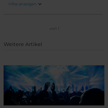
renoviert und als neuestes 5-Sterne-Hotel der
Infos anzeigen
NH Hotel Group in Barcelona wiedereröffnet.
Es ist nur zehn Gehminuten von Las Ramblas
entfernt und auch die schönste
Einkaufsstraße der Stadt, der Passeig de
Garcia, erreichen Sie bequem zu Fuß. Die
von
1
Wahrzeichen und Sehenswürdigkeiten der
Stadt, wie die Casa Batlló, die Casa Milà (La
Weitere Artikel
Pedrera), La Sagrada Familia und das Picasso
Museum, befinden sich ebenfalls ganz in der
Nähe.