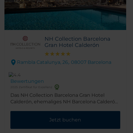
NH Collection Barcelona
Gran Hotel Calderón
Rambla Catalunya, 26,. 08007 Barcelona
Bewertungen
2025 Zertifikat für Exzellenz
Das NH Collection Barcelona Gran Hotel
Calderón, ehemaliges NH Barcelona Calderón,
bietet eine unschlagbare Lage mitten in
Barcelonas Stadtbezirk Eixample. Das Hotel
Jetzt buchen
befindet sich an der Stelle des ehemaligen
Teatro Calderón. Es wurde 2016 komplett