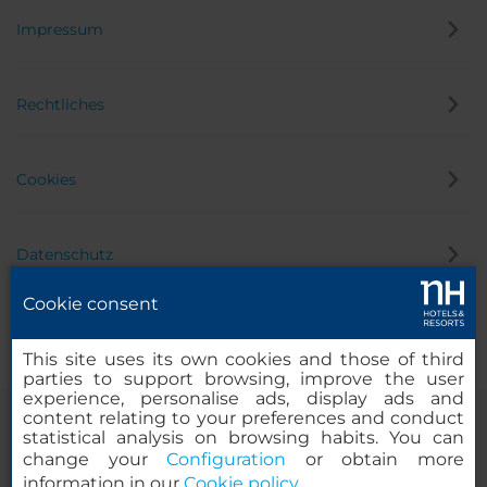
Impressum
Rechtliches
Cookies
Datenschutz
Cookie consent
Hinweisgeber
This site uses its own cookies and those of third
parties to support browsing, improve the user
experience, personalise ads, display ads and
content relating to your preferences and conduct
statistical analysis on browsing habits. You can
change your
Configuration
or obtain more
information in our
Cookie policy
.