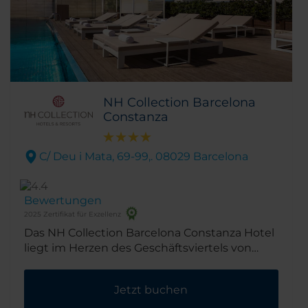
NH Collection Barcelona
Constanza
C/ Deu i Mata, 69-99,. 08029 Barcelona
Bewertungen
2025 Zertifikat für Exzellenz
Das NH Collection Barcelona Constanza Hotel
liegt im Herzen des Geschäftsviertels von
Barcelona, neben der Avenida Diagonal und
dem Einkaufszentrum L'Illa. In unmittelbarer
Jetzt buchen
Nähe finden Sie zahlreiche Bars und