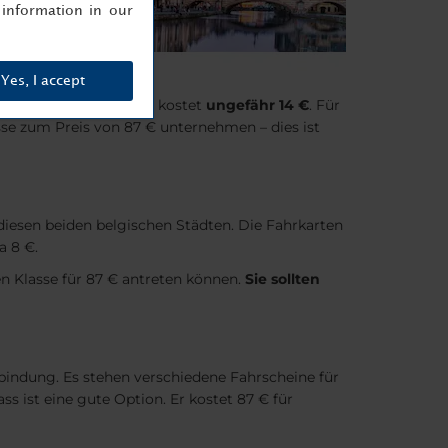
information in our
Yes, I accept
in in der zweiten Klasse kostet
ungefähr 14 €
. Für
lasse zum Preis von 87 € unternehmen – dies ist
diesen beiden belgischen Städten. Die Fahrkarten
a 8 €.
en Klasse für 87 € antreten können.
Sie sollten
bindung. Es stehen verschiedene Fahrscheine für
ass ist eine gute Option. Er kostet 87 € für