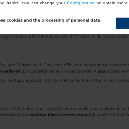
ing habits. You can change your
Configuration
or obtain more 
wa 1 Stunde
und ist daher
se cookies and the processing of personal data
?
sich entscheiden, können die Preise variieren. Ein Einzelfahrsche
s eine gute Option. Damit können Sie 10 Fahrten in der zweiten K
 Zug von Brüssel nach Gent eine effiziente Verbindung zwischen 
 variieren
. Ein Einzelfahrschein in der zweiten Klasse kostet etw
s zur Verfügung steht, mit dem Reisende 10 Fahrten in der zweit
etwa 45 Minuten und sorgt für eine schnelle und praktische Ver
hrschein in der
zweiten Klasse kostet etwa 6 €
. Auch der Rail P