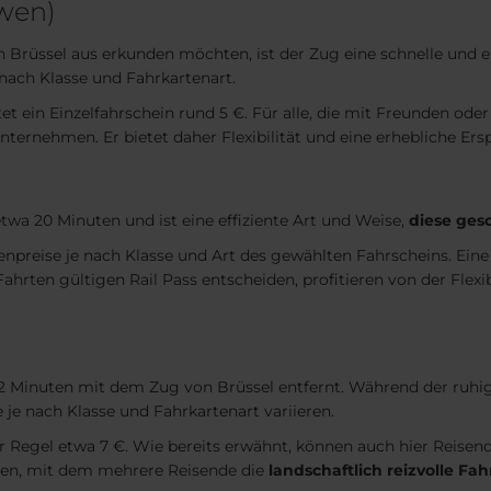
wen)
n Brüssel aus erkunden möchten, ist der Zug eine schnelle und 
 nach Klasse und Fahrkartenart.
et ein Einzelfahrschein rund 5 €. Für alle, die mit Freunden oder 
nternehmen. Er bietet daher Flexibilität und eine erhebliche Erspa
wa 20 Minuten und ist eine effiziente Art und Weise,
diese ges
tenpreise je nach Klasse und Art des gewählten Fahrscheins. Eine
10 Fahrten gültigen Rail Pass entscheiden, profitieren von der Fl
52 Minuten mit dem Zug von Brüssel entfernt. Während der ruhi
 je nach Klasse und Fahrkartenart variieren.
der Regel etwa 7 €. Wie bereits erwähnt, können auch hier Reisen
ehen, mit dem mehrere Reisende die
landschaftlich reizvolle F