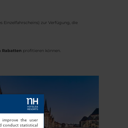
es Einzelfahrscheins) zur Verfügung, die
 Rabatten
profitieren können.
, improve the user
 conduct statistical