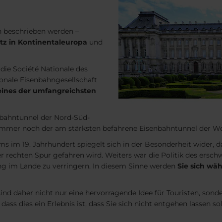
 beschrieben werden –
tz in Kontinentaleuropa
und
die Société Nationale des
onale Eisenbahngesellschaft
eines der umfangreichsten
nbahntunnel der Nord-Süd-
mmer noch der am stärksten befahrene Eisenbahntunnel der Wel
s im 19. Jahrhundert spiegelt sich in der Besonderheit wider, d
 rechten Spur gefahren wird. Weiters war die Politik des ersch
ung im Lande zu verringern. In diesem Sinne werden
Sie sich wä
ind daher nicht nur eine hervorragende Idee für Touristen, sonde
ass dies ein Erlebnis ist, dass Sie sich nicht entgehen lassen sol