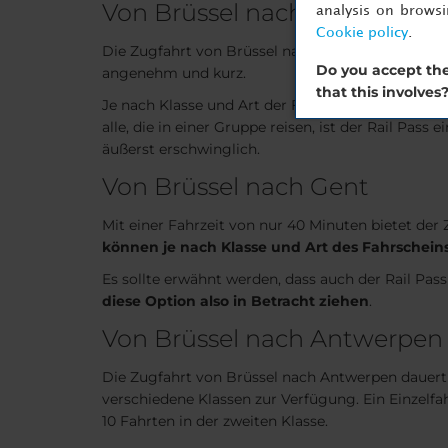
Von Brüssel nach Brügge
analysis on brows
Cookie policy
.
Die Zugfahrt von Brüssel nach Brügge dauert
et
Do you accept the
angenehm und kurz.
that this involves
Je nach Klasse und Art der Fahrkarte, für die Sie 
alle, die in einer Gruppe reisen, ist der Rail Pas
äußerst erschwinglich.
Von Brüssel nach Gent
Mit einer Fahrzeit von nur 40 Minuten bietet der
können je nach Klasse und Art des Fahrscheins
Es sollte erwähnt werden, dass auch der Rail Pas
diese Option also in Betracht ziehen
.
Von Brüssel nach Antwerpen
Die Zugfahrt von Brüssel nach Antwerpen dauert 
verschiedene Klassen zur Verfügung. Ein Einzelfa
10 Fahrten in der zweiten Klasse.