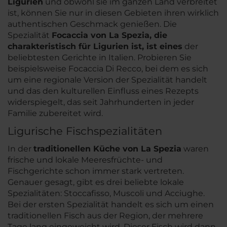
Ligurien
und obwohl sie im ganzen Land verbreitet
ist, können Sie nur in diesen Gebieten ihren wirklich
authentischen Geschmack genießen. Die
Spezialität
Focaccia von La Spezia, die
charakteristisch für Ligurien ist, ist eines
der
beliebtesten Gerichte in Italien. Probieren Sie
beispielsweise Focaccia Di Recco, bei dem es sich
um eine regionale Version der Spezialität handelt
und das den kulturellen Einfluss eines Rezepts
widerspiegelt, das seit Jahrhunderten in jeder
Familie zubereitet wird.
Ligurische Fischspezialitäten
In der
traditionellen Küche von La Spezia
waren
frische und lokale Meeresfrüchte- und
Fischgerichte schon immer stark vertreten.
Genauer gesagt, gibt es drei beliebte lokale
Spezialitäten: Stoccafisso, Muscoli und Acciughe.
Bei der ersten Spezialität handelt es sich um einen
traditionellen Fisch aus der Region, der mehrere
Tage lang eingeweicht wird. Dieser Fisch wird dann