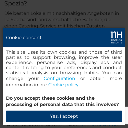
Spezia?
Die besten Lokale mit nachhaltigen Angeboten in
La Spezia sind landwirtschaftliche Betriebe, die
einen Catering-Service mit frischen Zutaten
anbieten, sowie Genossenschaften, die sich für den
Cookie consent
Erhalt von Meereslebewesen einsetzen und gute
Fischereipraktiken fördern. Viele Restaurants in La
Spezia haben damit begonnen, einen
This site uses its own cookies and those of third
parties to support browsing, improve the user
Gemüsegarten anzulegen, um natürliche und
experience, personalise ads, display ads and
frische Produkte anbieten zu können.
content relating to your preferences and conduct
statistical analysis on browsing habits. You can
Welche sind die von Einheimischen
change your
Configuration
or obtain more
und Touristen am besten bewerteten
information in our
Cookie policy
.
Restaurants in La Spezia?
Do you accept these cookies and the
La Spezia bietet unzählige gute Restaurants.
processing of personal data that this involves?
Restaurants, die Gerichte aus frischen Zutaten
servieren, sowie jene, die Meeresfrüchte- und
Yes, I accept
Fischgerichte anbieten, sind in der Regel beliebt.
Die am besten bewerteten sind:
Osteria della Corte
,