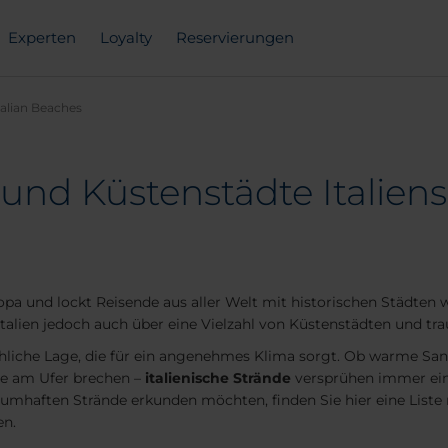
Experten
Loyalty
Reservierungen
talian Beaches
und Küstenstädte Italien
uropa und lockt Reisende aus aller Welt mit historischen Städte
Italien jedoch auch über eine Vielzahl von Küstenstädten und tr
hliche Lage, die für ein angenehmes Klima sorgt. Ob warme San
ie am Ufer brechen –
italienische Strände
versprühen immer ein
umhaften Strände erkunden möchten, finden Sie hier eine Liste
en.