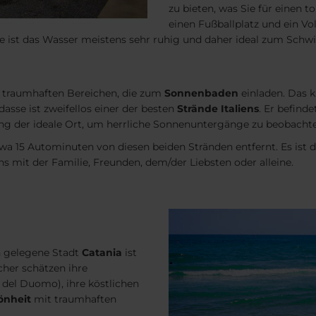
zu bieten, was Sie für einen t
einen Fußballplatz und ein Vol
ste ist das Wasser meistens sehr ruhig und daher ideal zum Sch
 traumhaften Bereichen, die zum
Sonnenbaden
einladen. Das 
dasse ist zweifellos einer der besten
Strände Italiens
. Er befind
g der ideale Ort, um herrliche Sonnenuntergänge zu beobachte
etwa 15 Autominuten von diesen beiden Stränden entfernt. Es ist
ens mit der Familie, Freunden, dem/der Liebsten oder alleine.
en gelegene Stadt
Catania
ist
cher schätzen ihre
 del Duomo), ihre köstlichen
önheit
mit traumhaften