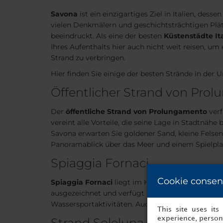
Savona
ist ein einzigartiges Ziel in Italien, dess
vielen Denkmälern und geschichtsträchtigen Plät
beeindruckt. Als eine der besten
Küstenstädte It
Ihres Aufenthalts hier auch nicht weit reisen, um
Strand zu verbringen.
Hier finden Sie einige der besten Strände in der
Öffentlicher Strand von Pro
Der
öffentliche Strand von Prolungamento
verf
vereint alle Vorteile, die seine Lage in Stadtnähe 
Savona erwarten Sie goldener Sand, kleine Felsen
Panoramablick über das Meer und einem Spielplat
Spiaggia Fornaci
Cookie consen
Spiaggia Fornaci
liegt im Herzen der Stadt und 
ausgezeichnet und verfügt über alle grundlegen
Wassersportaktivitäten. Auch das Wasser ist tra
This site uses it
experience, persona
Strand Soleluna