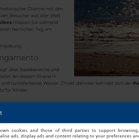
en historischer Charme mit den
zen Besucher aus aller Welt
aliens
müssen Sie während
 einen herrlichen Tag am
 Umgebung:
lungamento
ügt über Badebereiche und
bietet. An diesem Strand in
 und türkisfarbenes Wasser. Direkt dahinter befindet sich der
Pa
z für Kinder.
t
erstreckt sich über eine Länge von etwa einem Kilometer. Er wu
den Einrichtungen für einen angenehmen Strandtag, darunter be
umhaft und der goldene Sand macht diesen Strand zu einem der 
s own cookies and those of third parties to support browsing
lise ads, display ads and content relating to your preferences and