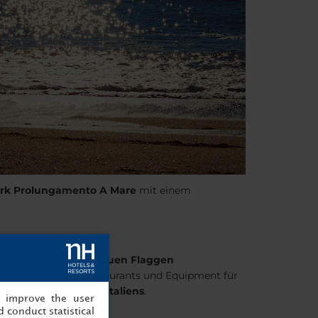
rk Prolungamento A Mare
mit einem
rde mit
mehreren blauen Flaggen
lebte Bars, gute Restaurants und Equipment für
beliebtesten
Strände Italiens
.
, improve the user
 conduct statistical