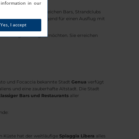
information in our
mem Wasser und zahlreichen Bars, Strandclubs
et sich auch hervorragend für einen Ausflug mit
Yes, I accept
n Strandtag verbringen möchten. Sie erreichen
esto und Focaccia bekannte Stadt
Genua
verfügt
liens und eine zauberhafte Altstadt. Die Stadt
klassiger Bars und Restaurants
aller
nde:
n Küste hat der weitläufige
Spiaggia Libera
alles