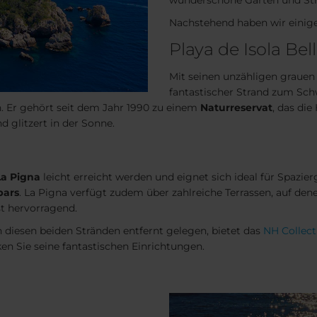
wunderschöne Gärten und Strä
Nachstehend haben wir einige 
Playa de Isola Bel
Mit seinen unzähligen grauen 
fantastischer Strand zum Sc
 Er gehört seit dem Jahr 1990 zu einem
Natur
reservat
, das die
d glitzert in der Sonne.
La Pigna
leicht erreicht werden und eignet sich ideal für Spaz
bars
. La Pigna verfügt zudem über zahlreiche Terrassen, auf dene
st hervorragend.
diesen beiden Stränden entfernt gelegen, bietet das
NH Collec
en Sie seine fantastischen Einrichtungen.