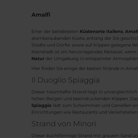
Amalfi
Einer der beliebtesten
Küstenorte Italiens
,
Amalf
atemberaubenden Küste, entlang der Sie geschich
Städte und Dörfer sowie auf Klippen gelegene We
Kleinstadt ist ein hervorragendes Reiseziel, wenn 
Natur
der Umgebung in entspannter Atmosphär
Hier finden Sie einige der besten Strände in Amalf
Il Duoglio Spiaggia
Dieser traumhafte Strand liegt in unvergleichli
hohen Bergen und beeindruckenden Klippen. Da
Spiaggia
lädt zum Schwimmen und Genießen ein. 
Einrichtungen wie Restaurants und Verleihstellen
Strand von Minori
Dieser buchtförmige Strand mit grauem Sand und 