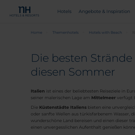
Hotels
Angebote & Inspiration
Home
Themenhotels
Hotels with Beach
I
Die besten Strände 
diesen Sommer
Italien
ist eines der beliebtesten Reiseziele in E
seiner malerischen Lage am
Mittelmeer
verfügt 
Die
Küstenstädte Italiens
bieten eine unvergleic
oder sanfte Wellen aus türkisfarbenem Wasser, d
wunderschöne Land bereisen und einen dieser tra
einen unvergesslichen Aufenthalt genießen könn