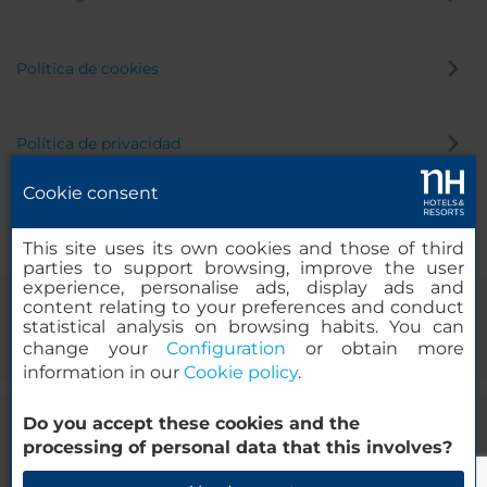
Política de cookies
Política de privacidad
Cookie consent
Canal de denuncias
This site uses its own cookies and those of third
parties to support browsing, improve the user
experience, personalise ads, display ads and
content relating to your preferences and conduct
statistical analysis on browsing habits. You can
change your
Configuration
or obtain more
information in our
Cookie policy
.
Do you accept these cookies and the
© 2000-2026 MINOR HOTELS EUROPE & AMERICAS Santa Engracia,
processing of personal data that this involves?
120. 28003 Madrid, España