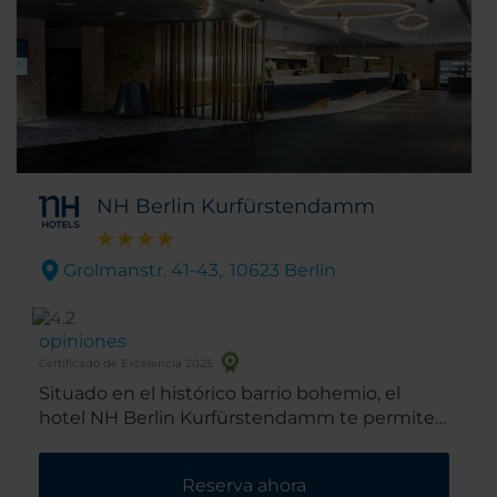
sol.
NH Berlin Kurfürstendamm
Grolmanstr. 41-43,. 10623 Berlín
opiniones
Certificado de Excelencia 2025
Situado en el histórico barrio bohemio, el
hotel NH Berlin Kurfürstendamm te permite
alojarte a pocos pasos de la calle comercial
más famosa de la ciudad. Se puede ir a pie a
Reserva ahora
los sitios más turísticos de Berlín. Las