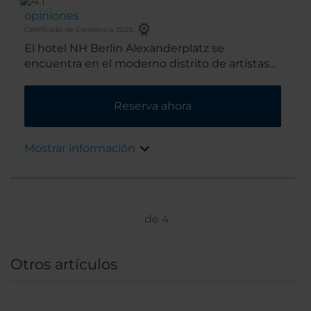
opiniones
Certificado de Excelencia 2025
El hotel NH Berlin Alexanderplatz se
encuentra en el moderno distrito de artistas
de Berlín, una de las zonas más tranquilas de
la ciudad. Junto al hotel hay un hermoso
Reserva ahora
parque y, más adelante, en la misma calle,
algunas cafeterías y cervecerías al aire libre.
Mostrar información
de
4
Otros artículos