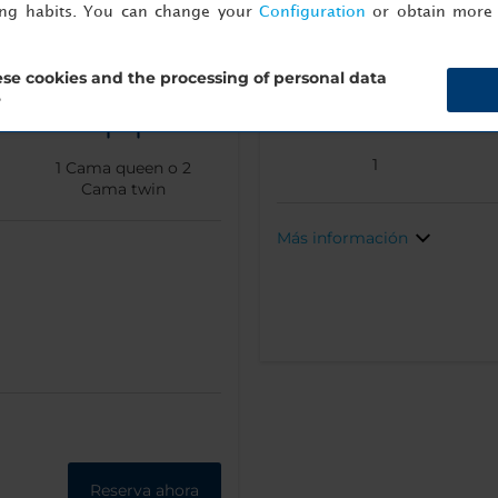
ing habits. You can change your
Configuration
or obtain more 
Standard Individual
se cookies and the processing of personal data
?
1
1
Cama queen o
2
Cama twin
Más información
Reserva ahora