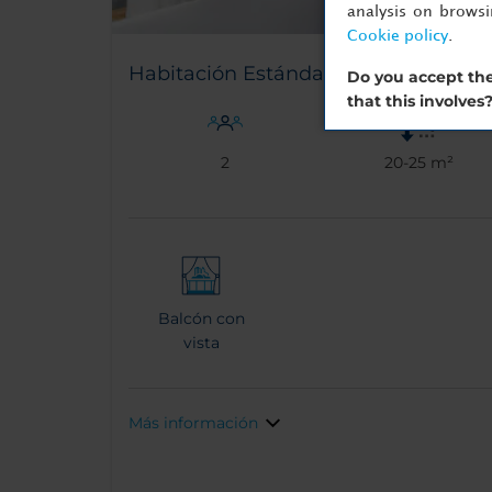
analysis on brows
Cookie policy
.
Habitación Estándar Con Balcón
Do you accept the
that this involves
2
20-25 m²
Balcón con
vista
Más información