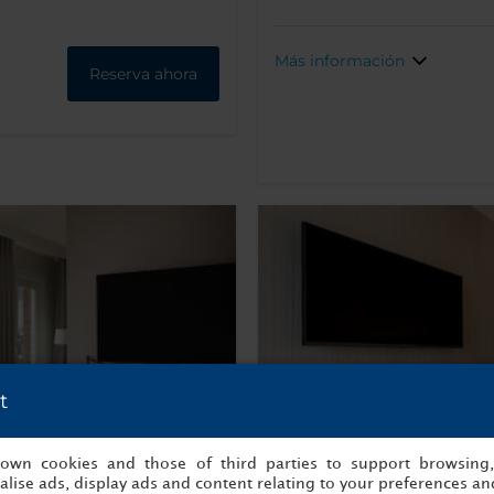
Más información
Reserva ahora
t
s own cookies and those of third parties to support browsing
lise ads, display ads and content relating to your preferences and