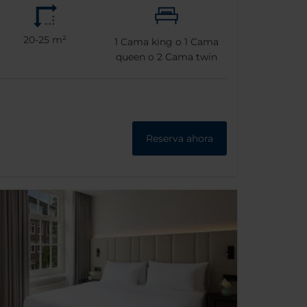
20-25 m²
1
Cama king o
1
Cama
queen o
2
Cama twin
Reserva ahora