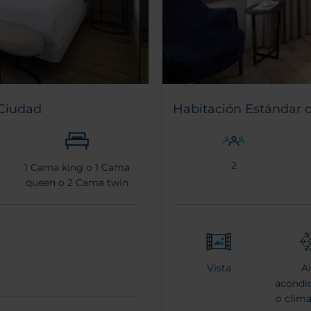
 Ciudad
Habitación Estándar co
2
1
Cama king o
1
Cama
queen o
2
Cama twin
Vista
Ai
acondi
o clima