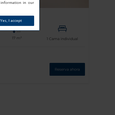
information in our
Yes, I accept
17 m²
1
Cama individual
Reserva ahora