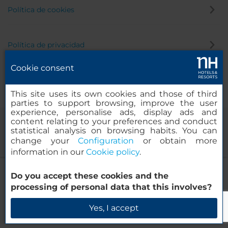
Política de cookies
Política de privacidad
Cookie consent
Canal de denuncias
This site uses its own cookies and those of third
parties to support browsing, improve the user
experience, personalise ads, display ads and
content relating to your preferences and conduct
statistical analysis on browsing habits. You can
change your
Configuration
or obtain more
information in our
Cookie policy
.
NH Amsterdam Noord
Do you accept these cookies and the
© 2000-2026 MINOR HOTELS EUROPE & AMERICAS Santa Engracia,
processing of personal data that this involves?
120. 28003 Madrid, España
Verificar disponibilidad
Yes, I accept