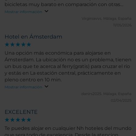
bicicletas muy barato en comparación con otras
compañías y en nuestro caso, fue todo genial.
Mostrar información
Virginiavvs.
Málaga, España
11/05/2026
Hotel en Ámsterdam
Una opción más económica para alojarse en
Ámsterdam. La ubicación no es un problema, tienen
un bus que te acerca al ferry(gratis) para cruzar el río
y estás en La estación central, prácticamente en
pleno centro en 10 min.
Mostrar información
danirs2025.
Málaga, España
02/04/2025
EXCELENTE
Te puedes alojar en cualquier Nh hoteles del mundo
que sera todo de excelencia. Desde la atencion