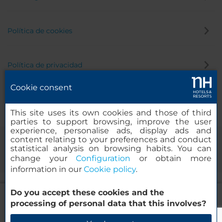
Política de cookies
Política de privacidad
Cookie consent
Canal de denuncias
This site uses its own cookies and those of third
parties to support browsing, improve the user
experience, personalise ads, display ads and
content relating to your preferences and conduct
statistical analysis on browsing habits. You can
change your
Configuration
or obtain more
information in our
Cookie policy
.
Do you accept these cookies and the
NH Antofagasta
© 2000-2026 MINOR HOTELS EUROPE & AMERICAS Santa Engracia,
processing of personal data that this involves?
120. 28003 Madrid, España
Verificar disponibilidad