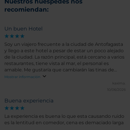
Nuestros huéspedes nos
recomiendan:
Un buen Hotel
Soy un viajero frecuente a la ciudad de Antofagasta
y llego a este hotel a pesar de estar un poco alejado
de la ciudad. La razón principal, está cercano a varios
restaurantes, tiene vista al mar, el personal es
amable. Me gustaría que cambiarán las tinas de
baño y solamente colocaran duchas planas o en su
Mostrar información
defecto coloquen más manillas para hacer una
kaxima.
entrada y salida de la tina en forma segura.
10/06/2026
Buena experiencia
La experiencia es buena lo que esta causando ruido
es la lentitud en comedor, cena es demaciado larga