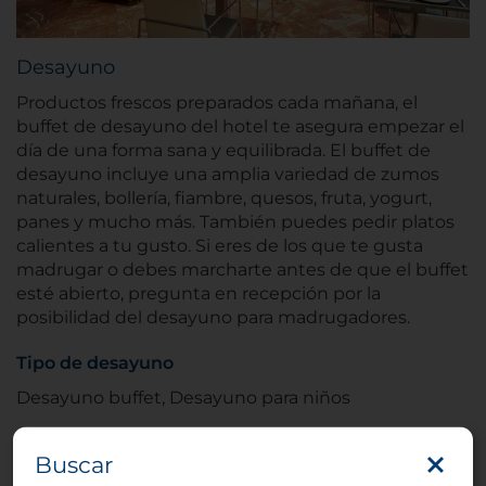
Desayuno
Productos frescos preparados cada mañana, el
buffet de desayuno del hotel te asegura empezar el
día de una forma sana y equilibrada. El buffet de
desayuno incluye una amplia variedad de zumos
naturales, bollería, fiambre, quesos, fruta, yogurt,
panes y mucho más. También puedes pedir platos
calientes a tu gusto. Si eres de los que te gusta
madrugar o debes marcharte antes de que el buffet
esté abierto, pregunta en recepción por la
posibilidad del desayuno para madrugadores.
Tipo de desayuno
Desayuno buffet, Desayuno para niños
Buscar