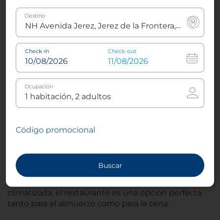
Destino
Check-in
Check-out
Ocupación
Restaurante
El restaurante ofrece una innovadora versión de la
Código promocional
cocina local fusionada con un toque de otras
culturas gastronómicas, sirve productos frescos
como el atún de almadraba y la carne de retinto, en
Buscar
un espacio cómodo y lleno de luz.
Con una decoración moderna y una terraza
climatizada, el restaurante es una opción perfecta
tanto para el almuerzo como para la cena.