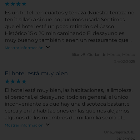
Es un hotel con cuartos y terraza (Nuestra terraza no
tenía sillas) a si que no pudimos usarla Sentimos
que el hotel está un poco retirado del Casco
Histórico 15 o 20 min caminando El desayuno es
muy bueno y también tienen un restaurante que
está muy bien para picar algo por las noches si ya no
Mostrar información
quieren salir
lilianv8.
Ciudad de México, México
24/02/2025
El hotel está muy bien
El hotel está muy bien, las habitaciones, la limpieza,
el personal, el desayuno, todo en general, el único
inconveniente es que hay una discoteca bastante
cerca y en la habitaciones en las que nos alojamos
algunos de los miembros de mi familia se oía el
ruido de la calle.
Mostrar información
Una_viajera2018.
21/12/2024