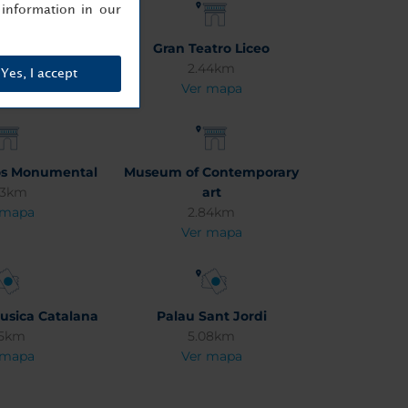
information in our
queria
Gran Teatro Liceo
61km
2.44km
Yes, I accept
 mapa
Ver mapa
os Monumental
Museum of Contemporary
93km
art
 mapa
2.84km
Ver mapa
Musica Catalana
Palau Sant Jordi
95km
5.08km
 mapa
Ver mapa