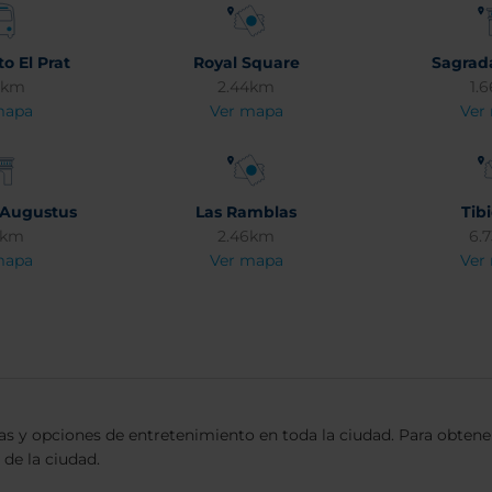
o El Prat
Royal Square
Sagrad
1km
2.44km
1.
mapa
Ver mapa
Ver
 Augustus
Las Ramblas
Tib
6km
2.46km
6.
mapa
Ver mapa
Ver
cas y opciones de entretenimiento en toda la ciudad. Para obten
 de la ciudad.