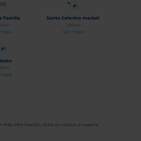
a Familia
Santa Caterina market
66km
1.86km
 mapa
Ver mapa
idabo
73km
 mapa
er más información, echa un vistazo a nuestra