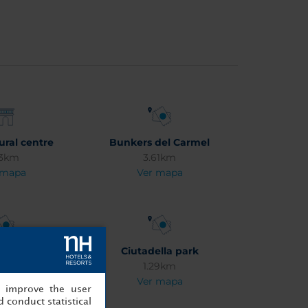
ural centre
Bunkers del Carmel
63km
3.61km
 mapa
Ver mapa
Cataluña
Ciutadella park
29km
1.29km
 mapa
Ver mapa
, improve the user
 conduct statistical