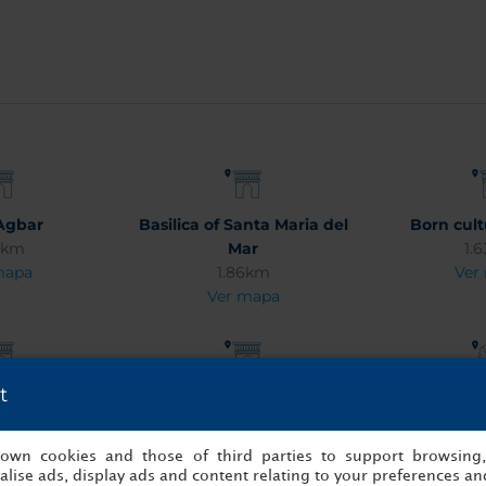
Agbar
Basilica of Santa Maria del
Born cult
9km
Mar
1.
mapa
1.86km
Ver
Ver mapa
t
atlló
Casa Mila (La Pedrera)
Plaza 
6km
2.71km
2.
mapa
Ver mapa
Ver
s own cookies and those of third parties to support browsing
lise ads, display ads and content relating to your preferences and