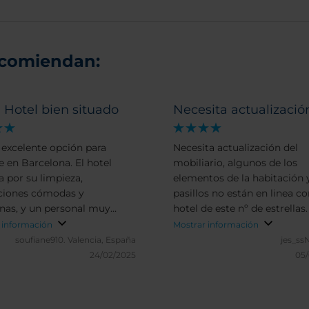
ecomiendan:
 Hotel bien situado
Necesita actualizació
 excelente opción para
Necesita actualización del
e en Barcelona. El hotel
mobiliario, algunos de los
a por su limpieza,
elementos de la habitación 
ciones cómodas y
pasillos no están en linea c
as, y un personal muy
hotel de este nº de estrellas.
y profesional. Su ubicación
acceso para el trabajo que t
 información
Mostrar información
istrito tecnológico 22@
que hacer era ideal, lo único 
soufiane910.
Valencia, España
jes_ss
 fácil acceso al centro de la
acceso al hotel por la noche
24/02/2025
05
 y a la playa El desayuno
un guardia de seguridad en 
es variado y delicioso, En
puerta lo que no inspira mu
l, una estancia agradable
confianza en el barrio.