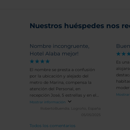
Nuestros huéspedes nos r
Nombre incongruente,
Buen
Hotel Alaba mejor!
Es una
alojars
El nombre se presta a confusión
destac
por la ubicación y alejado del
habita
metro de Marina, compensa la
modern
atención del Personal, en
atento 
Mostrar
recepción José, 5 estrellas y en el
en el d
restaurante Carmen y Aarón el
Mostrar información
permite
ayudante, 5 estrellas en servicio y
RobertoBuendia.
Logroño, España
ciudad
amabilidad.
05/05/2025
buffet 
Todos los comentarios
genera