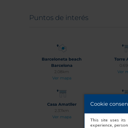
Puntos de interés
Barceloneta beach
Torre 
Barcelona
0.6
2.08km
Ver 
Ver mapa
Cookie consen
Casa Amatller
Casa B
2.37km
2.3
Ver mapa
Ver 
This site uses it
experience, persona