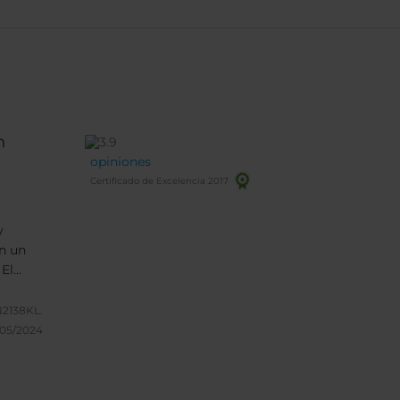
n
opiniones
Certificado de Excelencia 2017
y
on un
 El
enia
el
N2138KL.
, con
/05/2024
la
cha