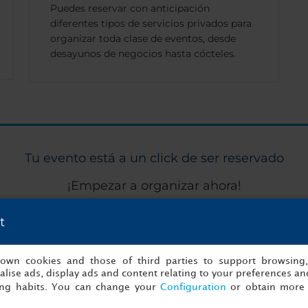
Puedes reservar con anticipación
diferentes tipos de servicios privados para
organizar toda clase de eventos, desde
desayunos de negocios hasta cócteles.
Tu evento está a un click de ser reservado
¡Empezar a organizar ahora!
t
to
Detalles
s own cookies and those of third parties to support browsing
lise ads, display ads and content relating to your preferences and
ing habits. You can change your
Configuration
or obtain more 