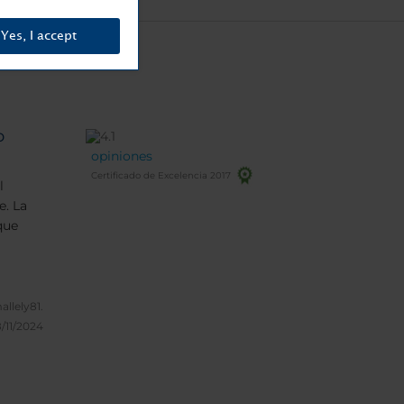
Yes, I accept
o
opiniones
Certificado de Excelencia 2017
l
e. La
que
allely81.
/11/2024