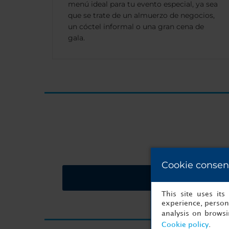
menú ideal para tu evento especial, ya sea
que se trate de un almuerzo de negocios,
un cóctel informal o una gran cena de
gala.
Cookie consen
Solicitar presupues
This site uses it
experience, persona
analysis on brows
Cookie policy
.