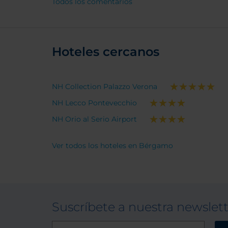
Todos los comentarios
tiene 
uno pú
maximo
Yo ten
Hoteles cercanos
pero m
una de 
con lo 
valora
NH Collection Palazzo Verona
excele
NH Lecco Pontevecchio
NH Orio al Serio Airport
Ver todos los hoteles en Bérgamo
Suscríbete a nuestra newslet