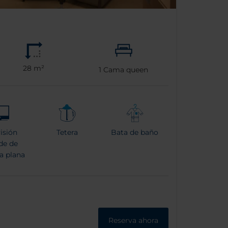
28 m²
1
Cama queen
isión
Tetera
Bata de baño
de de
a plana
Reserva ahora