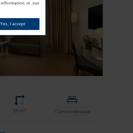
information in our
Yes, I accept
23 m²
1
Cama individual