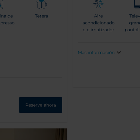
ina de
Tetera
Aire
Telev
spresso
acondicionado
gran
o climatizador
pantall
Más información
Reserva ahora