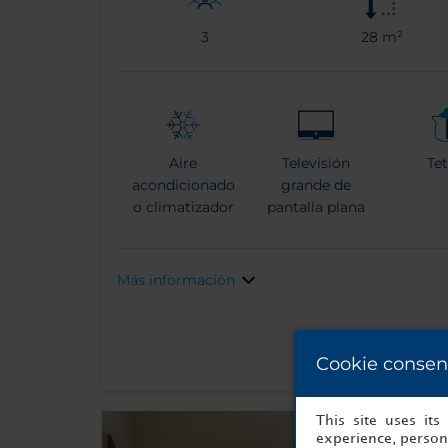
3
28 m²
Aire
Televisión
Te
acondicionado
grande de
o climatizador
pantalla plana
Más información
Cookie consen
This site uses it
experience, persona