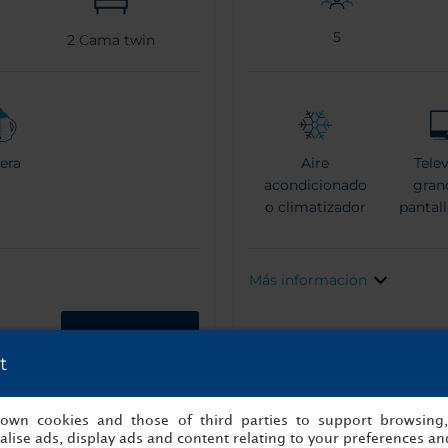
5
2
Cama twin
tera
Aire
Telev
acondicionado
gran
o climatizador
pantall
Más información
Reserva ahora
t
s own cookies and those of third parties to support browsing
lise ads, display ads and content relating to your preferences and