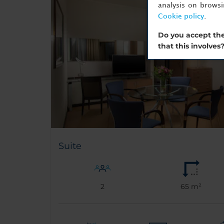
analysis on brows
Cookie policy
.
Do you accept the
that this involves
Suite
2
65 m²