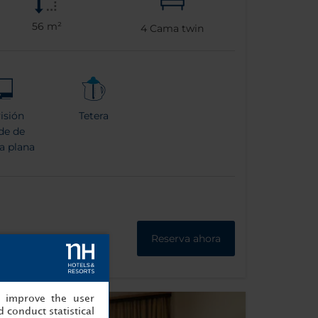
56 m²
4
Cama twin
isión
Tetera
de de
a plana
Reserva ahora
, improve the user
 conduct statistical