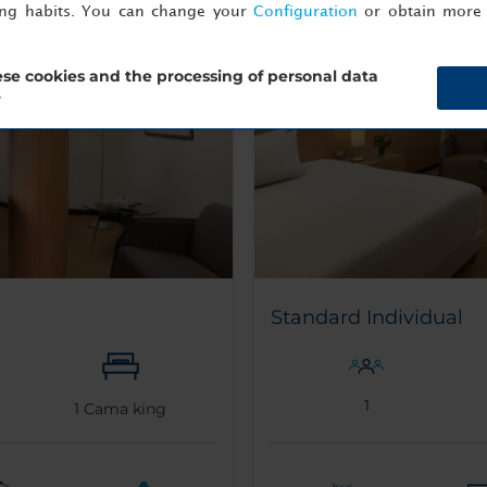
ing habits. You can change your
Configuration
or obtain more 
se cookies and the processing of personal data
?
Standard Individual
1
1
Cama king