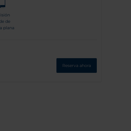
isión
de de
a plana
Reserva ahora