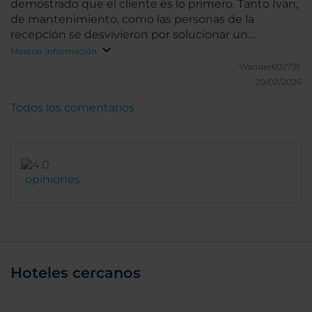
demostrado que el cliente es lo primero. Tanto Ivan,
de mantenimiento, como las personas de la
recepción se desvivieron por solucionar un
pequeño problema, y lo hicieron de forma
Mostrar información
excelente
Wander602791.
20/02/2026
Todos los comentarios
opiniones
Hoteles cercanos