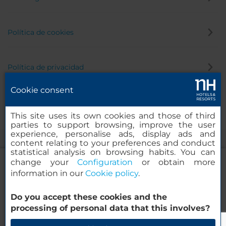
Política de cookies
Política de privacidad
Cookie consent
Canal de denuncias
This site uses its own cookies and those of third
parties to support browsing, improve the user
experience, personalise ads, display ads and
content relating to your preferences and conduct
statistical analysis on browsing habits. You can
change your
Configuration
or obtain more
information in our
Cookie policy
.
NH Collection A Coruña Finisterre
Do you accept these cookies and the
© 2000-2026 MINOR HOTELS EUROPE & AMERICAS Santa Engracia,
processing of personal data that this involves?
120. 28003 Madrid, España