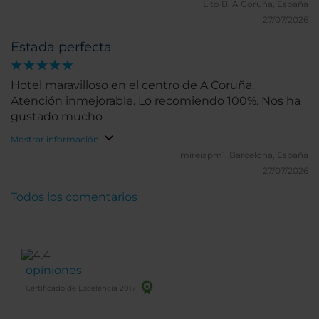
Lito B.
A Coruña, España
casi tan completa como si fuese un resort de lujo,
27/07/2026
pero al lado de la Plaza de María Pita.
Estada perfecta
Hotel maravilloso en el centro de A Coruña.
Atención inmejorable. Lo recomiendo 100%. Nos ha
gustado mucho
Mostrar información
mireiapm1.
Barcelona, España
27/07/2026
Todos los comentarios
opiniones
Certificado de Excelencia 2017