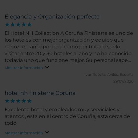
Elegancia y Organización perfecta
El Hotel NH Collection A Coruña Finisterre es uno de
los hoteles con mejor organización y equipo que
conozco. Tanto por ocio como por trabajo suelo
visitar entre 20 y 30 hoteles al año y no he conocido
todavía uno que funcione mejor. Su personal sabe
perfectamente qué tiene que hacer y eso te hace la
Mostrar información
estancia muy fácil y tranquila. Son cercanos y muy
IvanRotella.
Avilés, España
profesionales y esto es mérito de su director y de su
29/07/2026
Maitre, el señor Santiago Soteras y su buen hacer. El
hotel nh finisterre Coruña
hotel es tiene una elegancia sobria y muy
destacada y sus habitaciones son amplias y con
vistas maravillosas del puerto y la ciudad de la
Excelente hotel y empleados muy serviciales y
Coruña. Quiero destacar el desayuno, de enorme
atentos , esta en el centro de Coruña, esta cerca de
variedad y criterio para cubrir cualquier deseo o
todo
necesidad alimenticia. Todo ello unido al Club la
Mostrar información
Solana y sus piscinas hacen que la experiencia sea