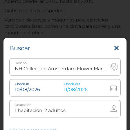
Abierto desde las 07:00 hasta las 22:00.
Gratis para los huéspedes.
Variedad de pesas y máquinas para ejercicios
cardiovasculares, como una cinta para correr y una
máquina elíptica.
Tienes a tu disposición agua, fruta y toallas mientras
Buscar
haces ejercicio.
Destino
Servicios
Check-in
Check-out
Actividades
Ocupación
Gimnasio