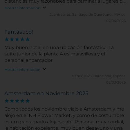
distancias muy razonables para caminar a lugares de
interés de la ciudad (museos y atracciones
Mostrar información
turísticas).
Juanfrap_es.
Santiago de Querétaro, México
07/04/2026
Fantástico!
Muy buen hotel en una ubicación fantástica. La
suite junior de la planta 4 es maravillosa y el
personal encantador
Mostrar información
tian062026.
Barcelona, España
02/03/2026
Amsterdam en Noviembre 2025
Como todos los noviembre viajo a Amsterdam y me
alojo en el NH Flower Market, y como de costumbre
es un gran agrado alojarse ahí. Personal muy cordial,
la habitación excelente, muy buen desayuno y una