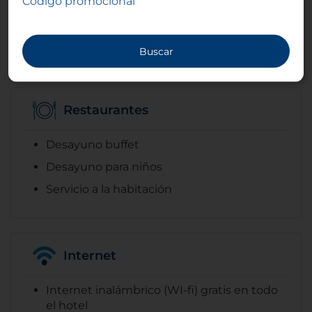
Código promocional
Negocios
Centro de negocios / Área de trabajo
Buscar
Restaurantes
Desayuno buffet
Desayuno para niños
Servicio a la habitación
Internet
Internet inalámbrico (WI-fi) gratis en todo
el hotel