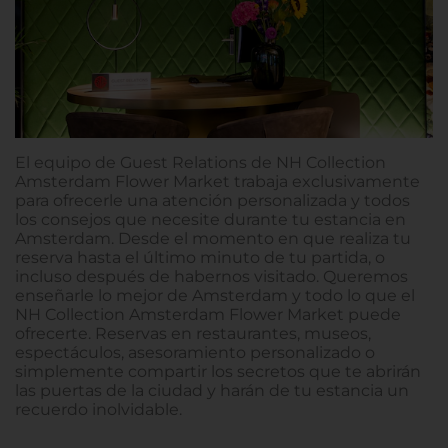
El equipo de Guest Relations de NH Collection
Amsterdam Flower Market trabaja exclusivamente
para ofrecerle una atención personalizada y todos
los consejos que necesite durante tu estancia en
Amsterdam. Desde el momento en que realiza tu
reserva hasta el último minuto de tu partida, o
incluso después de habernos visitado. Queremos
enseñarle lo mejor de Amsterdam y todo lo que el
NH Collection Amsterdam Flower Market puede
ofrecerte. Reservas en restaurantes, museos,
espectáculos, asesoramiento personalizado o
simplemente compartir los secretos que te abrirán
las puertas de la ciudad y harán de tu estancia un
recuerdo inolvidable.