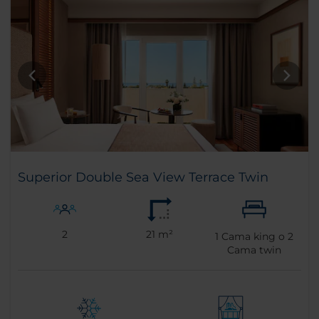
Superior Double Sea View Terrace Twin
2
21 m²
1
Cama king o
2
Cama twin