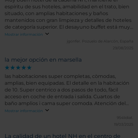
espíritu de sus hoteles, amabilidad en el trato, bien
situado, con amplias habitaciones y baños
mantenidos con gran limpieza y detalles de hoteles
de categoría superior. El desayuno buffet está muy
bien. El restaurante no es excepcional, pero con una
Mostrar información
razonable calidad/precio.
jgonfer.
Pozuelo de Alarcón, España
29/08/2025
la mejor opción en marsella
las haboitaciones super completas, còmodas,
amplias, bien equipadas. El detalle en la habitación
de 10. Super centrico a dos pasos de todo, fàcil
acceso en coche de entrada i salida. Cuartos de
baño amplios i cama super comoda. Atención del
personal excelente.
Mostrar información
954lidiat.
19/03/2025
La calidad de un hotel NH en el centro de