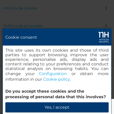
Política de cookies
Política de privacidad
Cookie consent
Canal de denuncias
This site uses its own cookies and those of third
parties to support browsing, improve the user
experience, personalise ads, display ads and
content relating to your preferences and conduct
statistical analysis on browsing habits. You can
change your
Configuration
or obtain more
information in our
Cookie policy
.
NH Collection Marseille
Do you accept these cookies and the
© 2000-2026 MINOR HOTELS EUROPE & AMERICAS Santa Engracia,
processing of personal data that this involves?
120. 28003 Madrid, España
Verificar disponibilidad
Yes, I accept