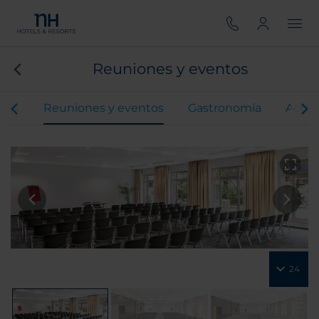
Reuniones y eventos
ones
Reuniones y eventos
Gastronomía
Activ
24