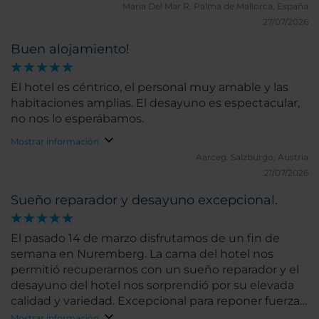
igual y no hizo ningún esfuerzo por hacerse
Maria Del Mar R.
Palma de Mallorca, España
entender. Aún así lo recomiendo
27/07/2026
Buen alojamiento!
El hotel es céntrico, el personal muy amable y las
habitaciones amplias. El desayuno es espectacular,
no nos lo esperábamos.
Mostrar información
Aarceg.
Salzburgo, Austria
21/07/2026
Sueño reparador y desayuno excepcional.
El pasado 14 de marzo disfrutamos de un fin de
semana en Nuremberg. La cama del hotel nos
permitió recuperarnos con un sueño reparador y el
desayuno del hotel nos sorprendió por su elevada
calidad y variedad. Excepcional para reponer fuerzas
y seguir haciendo turismo.
Mostrar información