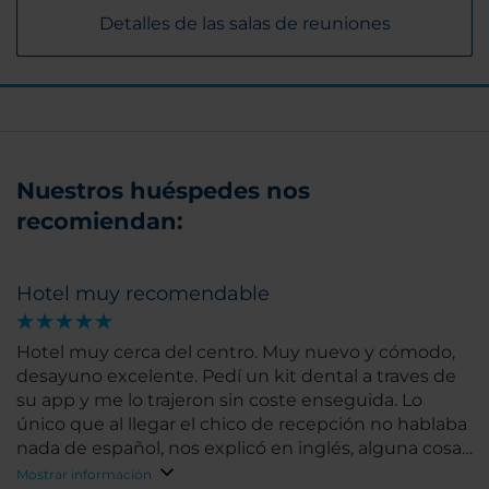
Detalles de las salas de reuniones
Nuestros huéspedes nos
recomiendan:
Hotel muy recomendable
Hotel muy cerca del centro. Muy nuevo y cómodo,
desayuno excelente. Pedí un kit dental a traves de
su app y me lo trajeron sin coste enseguida. Lo
único que al llegar el chico de recepción no hablaba
nada de español, nos explicó en inglés, alguna cosa
no entendí y le dió igual hizo un gesto como de es
Mostrar información