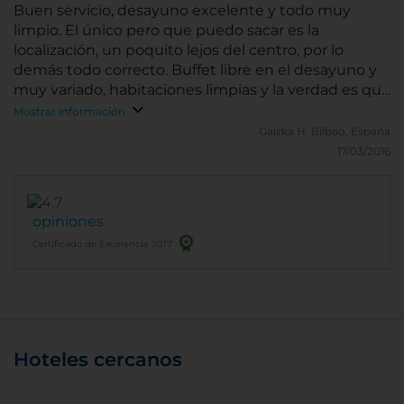
Buen servicio, desayuno excelente y todo muy
limpio. El único pero que puedo sacar es la
localización, un poquito lejos del centro, por lo
demás todo correcto. Buffet libre en el desayuno y
muy variado, habitaciones limpias y la verdad es que
dormí muy bien, me sentí como en casa.
Mostrar información
Gaizka H.
Bilbao, España
17/03/2016
opiniones
Certificado de Excelencia 2017
Hoteles cercanos