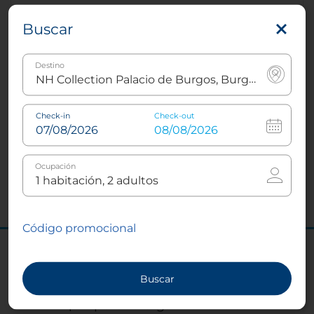
Buscar
Servicios especiales para eventos
Destino
El hotel ofrece instalaciones para desayunos
privados y servicios adicionales, como
transporte hasta el aeropuerto, anfitriones,
Check-in
Check-out
traductores y fotógrafos. Comunícate con
nosotros con anticipación para que
podamos hacer los arreglos necesarios.
Ocupación
Código promocional
Tu evento está a un click de ser
reservado
Buscar
¡Empezar a organizar ahora!