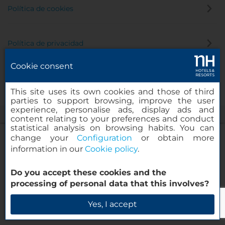
Política de cookies
Política de privacidad
Cookie consent
Canal de denuncias
This site uses its own cookies and those of third
parties to support browsing, improve the user
experience, personalise ads, display ads and
content relating to your preferences and conduct
statistical analysis on browsing habits. You can
change your
Configuration
or obtain more
information in our
Cookie policy
.
NH Collection Palacio de Burgos
Do you accept these cookies and the
© 2000-2026 MINOR HOTELS EUROPE & AMERICAS Santa Engracia,
processing of personal data that this involves?
120. 28003 Madrid, España
Verificar disponibilidad
Yes, I accept