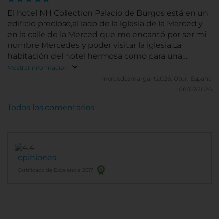
El hotel NH Collection Palacio de Burgos está en un
edificio precioso,al lado de la iglesia de la Merced y
en la calle de la Merced que me encantó por ser mi
nombre Mercedes y poder visitar la iglesia.La
habitación del hotel hermosa como para una
princesa El personal todos una maravilla en
Mostrar información
atención, amabilidad y trato cercano, el desayuno
mercedesmargarit2026.
Otur, España
en un lugar espectacular y un desayuno súper
08/07/2026
completo.Me encantan los hoteles NH
Todos los comentarios
opiniones
Certificado de Excelencia 2017