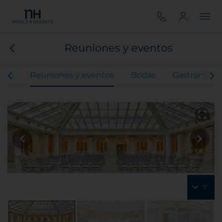
Reuniones y eventos
ones
Reuniones y eventos
Bodas
Gastronomí
7