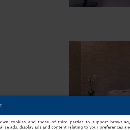
.
t
s own cookies and those of third parties to support browsing
lise ads, display ads and content relating to your preferences and