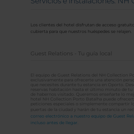
Servicios e instalaciones: NH
Los clientes del hotel disfrutan de acceso gratu
cubierta para que nuestros huéspedes se relajen.
Guest Relations - Tu guía local
El equipo de Guest Relations del NH Collection Po
exclusivamente para ofrecerte una atención perso
que necesites durante tu estancia en Oporto. D
reservas habitación hasta el último minuto de tu 
de habernos visitado. Queremos enseñarte lo mejo
hotel NH Collection Porto Batalha puede ofrecert
peticiones especiales o simplemente compartir los
puertas de la ciudad y harán de tu estancia un re
correo electrónico a nuestro equipo de Guest Rel
incluso antes de llegar.