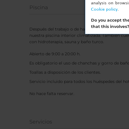
analysis on brows
Piscina
Cookie policy
.
Do you accept the
that this involves
Después del trabajo o de hacer turismo por la ciu
nuestra piscina interior climatizada. También cue
con hidroterapia, sauna y baño turco.
Abierto de 9:00 a 20:00 h.
Es obligatorio el uso de chanchas y gorro de baño
Toallas a disposición de los clientes.
Servicio incluido para todos los huéspedes del hot
No hace falta reservar.
Servicios