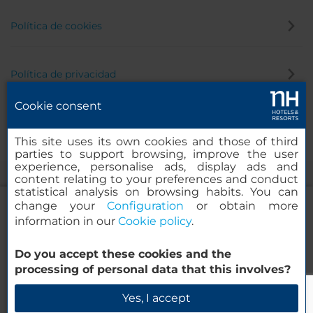
Política de cookies
Política de privacidad
Cookie consent
Canal de denuncias
This site uses its own cookies and those of third
parties to support browsing, improve the user
experience, personalise ads, display ads and
content relating to your preferences and conduct
statistical analysis on browsing habits. You can
change your
Configuration
or obtain more
information in our
Cookie policy
.
NH Collection Torino Santo Stefano
Do you accept these cookies and the
© 2000-2026 MINOR HOTELS EUROPE & AMERICAS Santa Engracia,
processing of personal data that this involves?
120. 28003 Madrid, España
Verificar disponibilidad
Yes, I accept