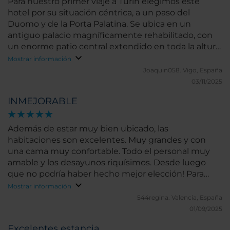
Para nuestro primer viaje a Turín elegimos este
hotel por su situación céntrica, a un paso del
Duomo y de la Porta Palatina. Se ubica en un
antiguo palacio magníficamente rehabilitado, con
un enorme patio central extendido en toda la altura
del edificio. Los empleados de la recepción fueron
Mostrar información
muy amables y se esforzaron por hablarnos en un
Joaquin058.
Vigo, España
español muy aceptable. El buffet del desayuno es
03/11/2025
bastante completo. En resumen, un gran hotel con
INMEJORABLE
servicios que justifican su precio, relativamente
elevado.
Además de estar muy bien ubicado, las
habitaciones son excelentes. Muy grandes y con
una cama muy confortable. Todo el personal muy
amable y los desayunos riquísimos. Desde luego
que no podría haber hecho mejor elección! Para
volver!
Mostrar información
544regina.
Valencia, España
01/09/2025
Excelentes estancia