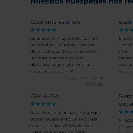
Nuestros huéspedes nos r
Excelente estancia
excel
Es una hotel muy bonito con un
El per
personal muy amable, siempre
ubicac
disponible para lo que necesites,
muy rico. En resu
nos ha encantado todo, la
recome
ubicación es genial, como las
corpor
instalaciones y el desayuno un 10
Mostrar información
Mostrar
en todo
jacke_fg.
Calpe, España
07/01/2026
GRANADA
Siem
expe
Si vuelvo a Valencia, no tengo que
buscar alojamiento, ya se dónde
Mi est
repetir, sin duda Nh Collection
Collec
Colón Valencia es mi hotel.