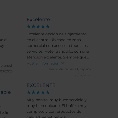
Excelente
Excelente opción de alojamiento
ue el
en el centro. Ubicado en zona
muy
comercial con acceso a todos los
servicios. Hotel tranquilo, con una
atención excelente. Siempre que
puedo me alojo en sus
Mostrar información
braneti.
instalaciones.
Ferran67.
Sabadell, España
/03/2025
21/02/2025
EXCELENTE
able
Muy bonito, muy buen servicio y
muy bien ubicado. El buffet muy
H
completo y con productos de
te fin
calidad. Repetiremos!