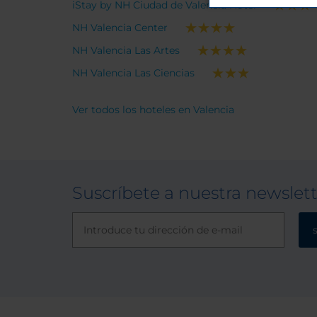
iStay by NH Ciudad de Valencia Hotel
la mejo
huésped. Sin duda, u
NH Valencia Center
muy re
NH Valencia Las Artes
en la 
NH Valencia Las Ciencias
alojars
Ver todos los hoteles en Valencia
Suscríbete a nuestra newslet