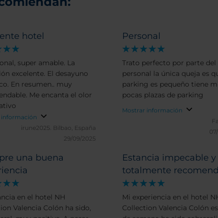
ecomiendan:
ente hotel
Personal
sonal, super amable. La
Trato perfecto por parte del
ión excelente. El desayuno
personal la única queja es q
men.. muy
parking es pequeño tiene 
ndable. Me encanta el olor
pocas plazas de parking
ativo
Mostrar información
 información
Fa
irune2025.
Bilbao, España
07
29/09/2025
pre una buena
Estancia impecable y
riencia
totalmente recomend
ancia en el hotel NH
Mi experiencia en el hotel N
tion Valencia Colón ha sido,
Collection Valencia Colón es