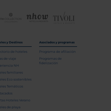
eles y Destinos
Asociados y programas
ectorio de hoteles
Programa de afiliación
as de viaje
Programas de
fidelización
eriencia NH
eles familiares
eles Eco sostenibles
eles Temáticos
tacados
rtas Hoteles Verano
eles de playa