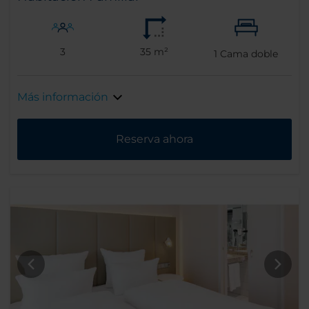
3
35 m²
1
Cama doble
Más información
Reserva ahora