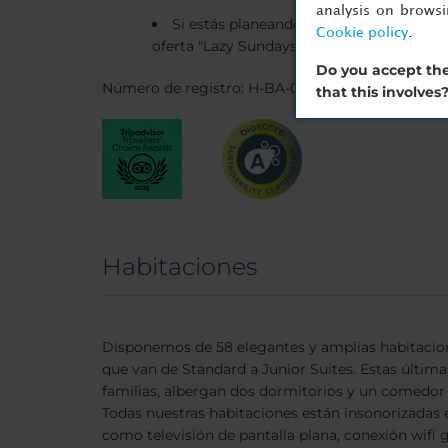
analysis on brows
Si estás planeando alojarte con nosotr
Cookie policy
.
oferta "Lazy Sundays", que incluye late che
Do you accept the
Número de registro: H-BA-00586
that this involves
Habitaciones
Disponemos de 58 elegantes y amplias habitacion
que van de Standard a Junior Suites. Estas última
familias, albergan dos dormitorios y un comedor
Todas nuestras habitaciones están insonorizadas e
como televisión de pantalla plana, conexión wifi 