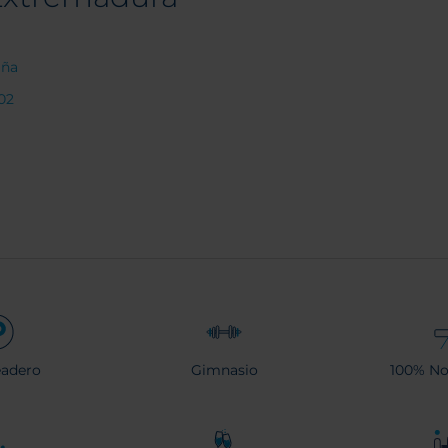
aña
02
eadero
Gimnasio
100% No