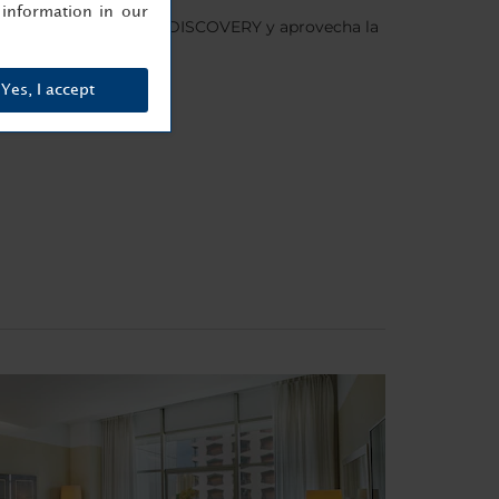
information in our
.es,regístrate en Minor DISCOVERY y aprovecha la
Yes, I accept