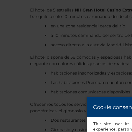
El hotel de 5 estrellas
NH Gran Hotel Casino Ext
tranquilo a solo 10 minutos caminando desde el cen
en una zona residencial cerca del río
a 10 minutos caminando del centro de 
acceso directo a la autovía Madrid-Lisb
El hotel dispone de 58 cómodas y espaciosas habit
elegante con colores cálidos y suelos de madera.
habitaciones insonorizadas y espacios
Las habitaciones Premium cuentan con e
habitaciones comunicadas disponibles
Ofrecemos todos los servicios que puedes esperar 
Cookie consen
panorámicas, el gimnasio y un casino que abre h
Dos restaurantes que incluyen unas vist
This site uses it
Gimnasio y casino donde se puede esco
experience, persona