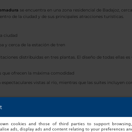
remadura
se encuentra en una zona residencial de Badajoz, cerca
tro de la ciudad y de sus principales atracciones turísticas.
la ciudad
oa y cerca de la estación de tren
aciones distribuidas en tres plantas. El diseño de todas ellas e
as que ofrecen la máxima comodidad
spectaculares vistas al río, mientras que las suites incluyen c
de un hotel de 5 estrellas. Una de nuestras señas de identidad es
t
asta tarde. Contamos con una selección de salas multifunciona
as al río magníficas
s own cookies and those of third parties to support browsing
ger entre diferentes mesas de juego
lise ads, display ads and content relating to your preferences and