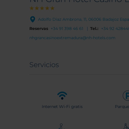
Adolfo Diaz Ambrona, 11, 06006 Badajoz Esp
Reservas
+34 91 398 46 61
Tel.:
+34 92 42844
nhgrancasinoextremadura@nh-hotels.com
Servicios
Internet Wi-Fi gratis
Parqu