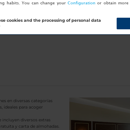
ing habits. You can change your
Configuration
or obtain more 
os durante el fin de semana, reserva directamente en nh-hoteles
ck-out gratuito los domingos (hasta las 15:00).
se cookies and the processing of personal data
?
es en diversas categorías
s, ideales para acoger
 incluyen diversos extras
gratuita y carta de almohadas.