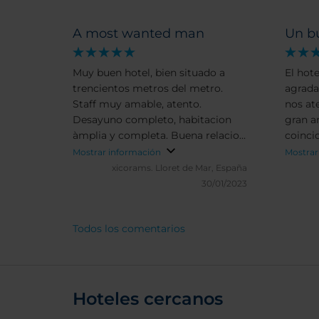
A most wanted man
Un b
Muy buen hotel, bien situado a
El hot
trencientos metros del metro.
agrada
Staff muy amable, atento.
nos at
Desayuno completo, habitacion
gran a
àmplia y completa. Buena relacion
coinci
calidad- precio. Muy recomendable
recepc
Mostrar información
Mostrar
si quieres pasar unos dias en
(aunqu
xicorams.
Lloret de Mar, España
Hamburgo
atendi
30/01/2023
habita
buscar
Todos los comentarios
aseo c
de duc
Hoteles cercanos