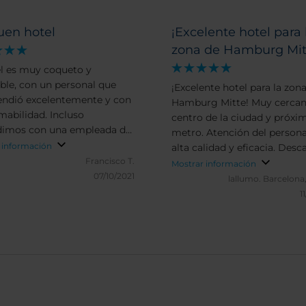
uen hotel
¡Excelente hotel para 
zona de Hamburg Mit
el es muy coqueto y
ble, con un personal que
¡Excelente hotel para la zon
endió excelentemente y con
Hamburg Mitte! Muy cercan
mabilidad. Incluso
centro de la ciudad y próxim
dimos con una empleada de
metro. Atención del persona
ión que era española
 información
alta calidad y eficacia. Desc
e todo el personal nos
Francisco T.
muy tranquilo y silencioso.
Mostrar información
ó estupendamente). La
07/10/2021
Limpieza muy adecuada e
lallumo.
Barcelona
ción bastante buena. Por
instalaciones muy moderna
1
 una pega, indicar que el
uenta con bañera en lugar
ha.