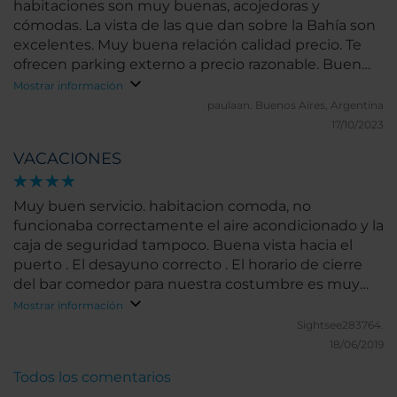
habitaciones son muy buenas, acojedoras y
cómodas. La vista de las que dan sobre la Bahía son
excelentes. Muy buena relación calidad precio. Te
ofrecen parking externo a precio razonable. Buen
restaurante y muy buena atención, buenos platos
Mostrar información
de la región, excelente vista.
paulaan.
Buenos Aires, Argentina
17/10/2023
VACACIONES
Muy buen servicio. habitacion comoda, no
funcionaba correctamente el aire acondicionado y la
caja de seguridad tampoco. Buena vista hacia el
puerto . El desayuno correcto . El horario de cierre
del bar comedor para nuestra costumbre es muy
temprano
Mostrar información
Sightsee283764.
18/06/2019
Todos los comentarios