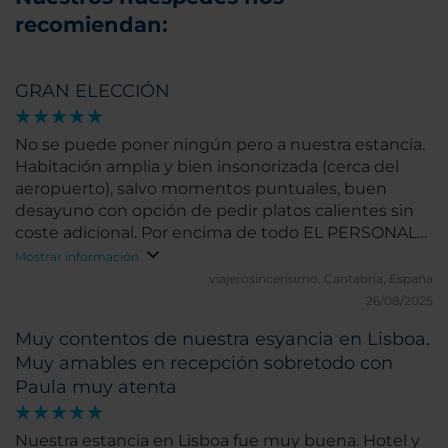
recomiendan:
GRAN ELECCIÓN
No se puede poner ningún pero a nuestra estancia.
Habitación amplia y bien insonorizada (cerca del
aeropuerto), salvo momentos puntuales, buen
desayuno con opción de pedir platos calientes sin
coste adicional. Por encima de todo EL PERSONAL
DEL HOTEL. Gracias por hacer todo perfecto
Mostrar información
viajerosincerisimo.
Cantabria, España
26/08/2025
Muy contentos de nuestra esyancia en Lisboa.
Muy amables en recepción sobretodo con
Paula muy atenta
Nuestra estancia en Lisboa fue muy buena. Hotel y