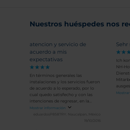
Nuestros huéspedes nos r
atencion y servicio de
Sehr
acuerdo a mis
expectativas
Ich ko
NH-Hot
Dienst
En términos generales las
Mitarb
instalaciones y los servicios fueron
ausges
de acuerdo a lo esperado, por lo
hilfsb
Mostrar
cual quedo satisfecho y con las
bei all
intenciones de regresar, en la
Zimmer
primera oportunidad que se me
Mostrar información
bieten
presente. Me gustaría que tuvieran
eduardosP8587RY.
Naucalpan, México
Wohlfü
un gimnasio.
19/10/2016
hervor