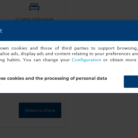
1
Cama individual
t
s own cookies and those of third parties to support browsing
lise ads, display ads and content relating to your preferences and
ing habits. You can change your
Configuration
or obtain more 
se cookies and the processing of personal data
?
Reserva ahora