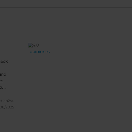
opiniones
heck
r
und
es
zu
stian2st.
/08/2025