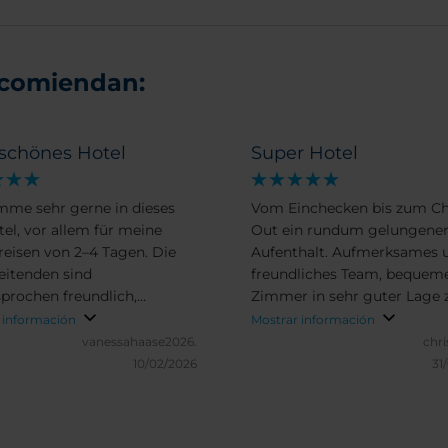
ecomiendan:
 schönes Hotel
Super Hotel
mme sehr gerne in dieses
Vom Einchecken bis zum C
el, vor allem für meine
Out ein rundum gelungene
reisen von 2–4 Tagen. Die
Aufenthalt. Aufmerksames 
eitenden sind
freundliches Team, bequem
prochen freundlich,
Zimmer in sehr guter Lage 
ereit und rund um die Uhr
einem günstigen Preis.
 información
Mostrar información
en Anliegen zur Stelle. Die
vanessahaase2026.
chri
 sind sehr sauber und
10/02/2026
31
 eine angenehme
hlatmosphäre. Besonders
zuheben ist auch das