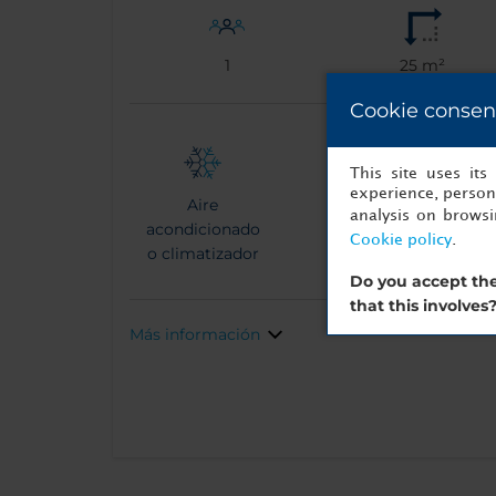
1
25 m²
Cookie consen
This site uses it
experience, persona
Aire
analysis on brows
acondicionado
Cookie policy
.
o climatizador
Do you accept the
that this involves
Más información