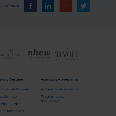
Comparte
eles y Destinos
Asociados y programas
ectorio de hoteles
Programa de afiliación
as de viaje
Programas de
fidelización
eriencia NH
eles familiares