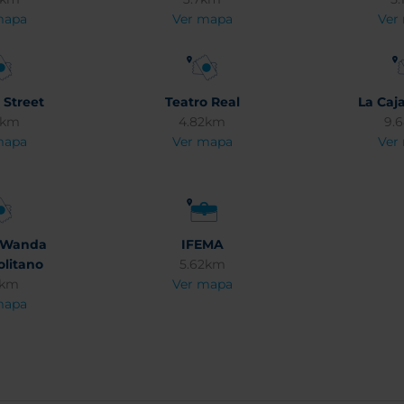
mapa
Ver mapa
Ver
 Street
Teatro Real
La Caj
3km
4.82km
9.
mapa
Ver mapa
Ver
o Wanda
IFEMA
litano
5.62km
7km
Ver mapa
mapa