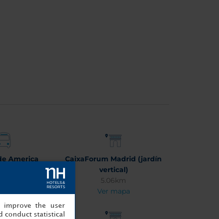
de America
CaixaForum Madrid (jardín
02km
vertical)
 mapa
5.06km
Ver mapa
, improve the user
 conduct statistical