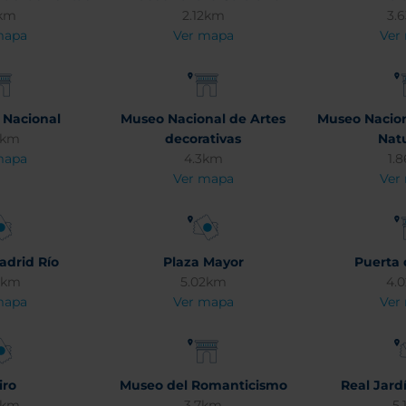
1km
2.12km
3.
mapa
Ver mapa
Ver
 Nacional
Museo Nacional de Artes
Museo Nacion
6km
decorativas
Nat
mapa
4.3km
1.
Ver mapa
Ver
adrid Río
Plaza Mayor
Puerta 
8km
5.02km
4.
mapa
Ver mapa
Ver
iro
Museo del Romanticismo
Real Jard
9km
3.7km
5