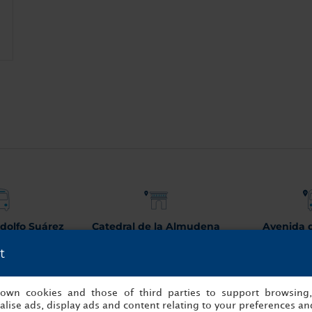
dolfo Suárez
Catedral de la Almudena
Avenida 
Barajas
5.2km
2.
t
4km
Ver mapa
Ver
mapa
s own cookies and those of third parties to support browsing
lise ads, display ads and content relating to your preferences and