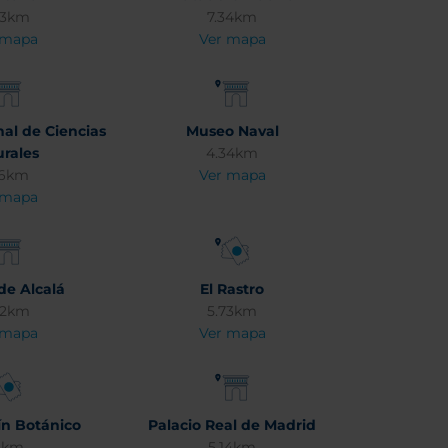
63km
7.34km
 mapa
Ver mapa
al de Ciencias
Museo Naval
urales
4.34km
86km
Ver mapa
 mapa
de Alcalá
El Rastro
02km
5.73km
 mapa
Ver mapa
ín Botánico
Palacio Real de Madrid
.1km
5.14km