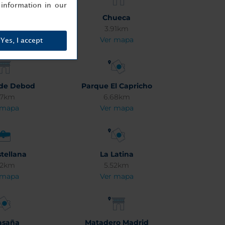
information in our
mberí
Chueca
62km
3.91km
 mapa
Ver mapa
Yes, I accept
de Debod
Parque El Capricho
67km
6.68km
 mapa
Ver mapa
stellana
La Latina
02km
5.52km
 mapa
Ver mapa
asaña
Matadero Madrid