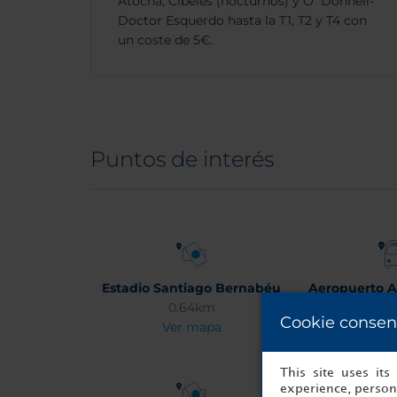
Atocha, Cibeles (nocturnos) y O´Donnell-
Doctor Esquerdo hasta la T1, T2 y T4 con
un coste de 5€.
Puntos de interés
Estadio Santiago Bernabéu
Aeropuerto A
0.64km
Madrid-
Cookie consen
Ver mapa
10.
Ver 
This site uses it
experience, persona