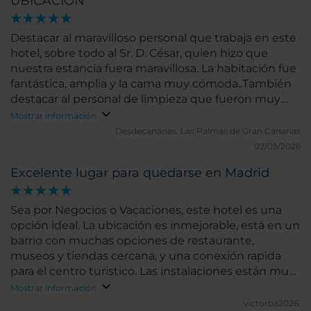
UBICACION
Destacar al maravilloso personal que trabaja en este
hotel, sobre todo al Sr. D. César, quien hizo que
nuestra estancia fuera maravillosa. La habitación fue
fantástica, amplia y la cama muy cómoda..También
destacar al personal de limpieza que fueron muy
atentos y serviciales. El hotel está muy bien situado
Mostrar información
y puedes ir andando a muchos sitios. Es un hotel
Desdecanarias.
Las Palmas de Gran Canarias
muy recomendable..
02/03/2026
Excelente lugar para quedarse en Madrid
Sea por Negocios o Vacaciones, este hotel es una
opción ideal. La ubicación es inmejorable, está en un
barrio con muchas opciones de restaurante,
museos y tiendas cercana, y una conexión rapida
para el centro turistico. Las instalaciones están muy
bien, el desayuno es completo y el staff del Hotel de
Mostrar información
lo mejor.
victorba2026.