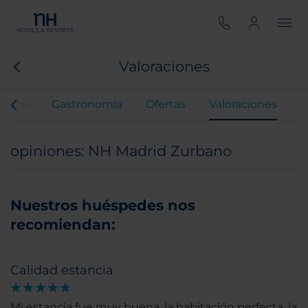
Valoraciones
entos
Gastronomía
Ofertas
Valoraciones
opiniones: NH Madrid Zurbano
Nuestros huéspedes nos
recomiendan:
Calidad estancia
Mi estancia fue muy buena, la habitación perfecta, la