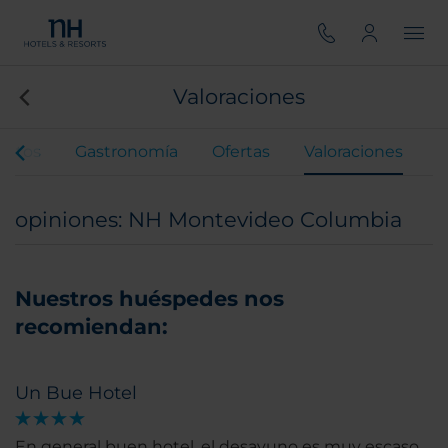
Valoraciones
entos
Gastronomía
Ofertas
Valoraciones
opiniones: NH Montevideo Columbia
Nuestros huéspedes nos
recomiendan:
Un Bue Hotel
En general buen hotel, el desayuno es muy escaso,