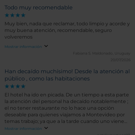
Todo muy recomendable
Muy bien, nada que reclamar, todo limpio y acorde y
muy buena atención, recomendable, seguro
volveremos
Mostrar información
Fabiana S.
Maldonado, Uruguay
20/07/2026
Han decaído muchísimo! Desde la atención al
público , como las habitaciones
El hotel ha ido en picada. De un tiempo a esta parte
la atención del personal ha decaído notablemente ;
el no tener restaurante no lo hace una opción
deseable para quienes viajamos a Montevideo por
temas trabajo; ya que a la tarde cuando uno viene
cansado no ganas de salir del hotel tenemos. Sin
Mostrar información
embargo como no cuentan como antes con