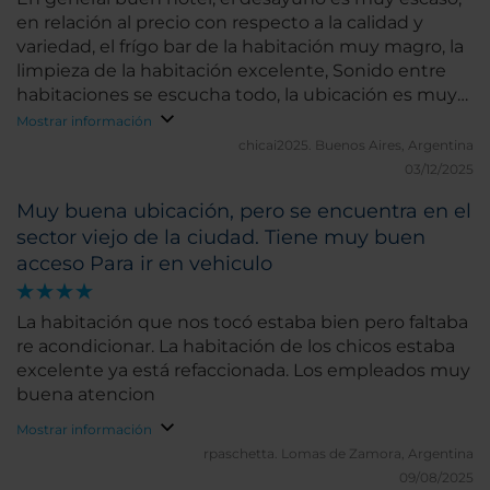
en relación al precio con respecto a la calidad y
variedad, el frígo bar de la habitación muy magro, la
limpieza de la habitación excelente, Sonido entre
habitaciones se escucha todo, la ubicación es muy
buena, linda vista del río de la plata, la atención
Mostrar información
desde el recepcionista ,hasta las personas que
chicai2025.
Buenos Aires, Argentina
limpian, como las que te atienden en los distintos
03/12/2025
lugares del hotel excelente.
Muy buena ubicación, pero se encuentra en el
sector viejo de la ciudad. Tiene muy buen
acceso Para ir en vehiculo
La habitación que nos tocó estaba bien pero faltaba
re acondicionar. La habitación de los chicos estaba
excelente ya está refaccionada. Los empleados muy
buena atencion
Mostrar información
rpaschetta.
Lomas de Zamora, Argentina
09/08/2025