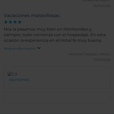
nataliamartinez07.
restaurante debemos salir fuera del mismo a buscar
25/04/2026
opciones. Ahora comenzamos a ir al Ibis Hotel. La
Vacaciones maravillosas
atención es buena ; pero si tienen servicios por los
cuales volvemos y lo seguiremos haciendo. Lo tenía
que decir y lo dije. Quienes están en recepción
Nos la pasamos muy bien en Montevideo y,
dejan muchísimo que desear; la atención es
siempre, todo comienza con el hospedaje. En esta
mediocre y cada vez que vamos nos dejan un sabor
ocasión la experiencia en el Hotel fe muy buena.
amargo. Somos cliente tanto mi pareja como yo
Mostrar información
desde años; y la última vez que estuvimos dijimos
hemaciel.
Zapopan, México
era la última….
27/03/2026
opiniones