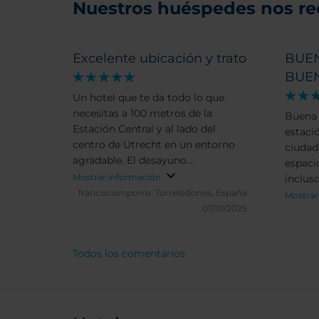
Nuestros huéspedes nos r
Excelente ubicación y trato
BUEN
BUEN
Un hotel que te da todo lo que
necesitas a 100 metros de la
Buena 
Estación Central y al lado del
estació
centro de Utrecht en un entorno
ciudad
agradable. El desayuno
espaci
francamente bueno, y el personal
Mostrar información
incluso
muy amable.
franciscomporro.
Torrelodones, España
ruidos
Mostrar
07/01/2025
descan
del pe
de alg
Todos los comentarios
equipa
de la s
positiv
acondi