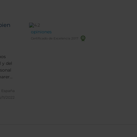
bien
opiniones
Certificado de Excelencia 2017
nos
 y del
rsonal
mareros
, España
5/11/2022