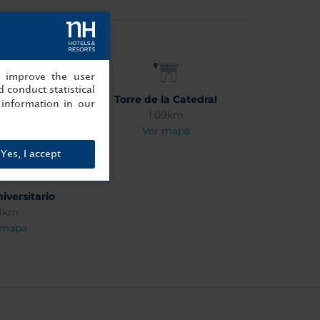
, improve the user
 conduct statistical
 de Utrech
Torre de la Catedral
information in our
.2km
1.09km
 mapa
Ver mapa
Yes, I accept
iversitario
51km
 mapa