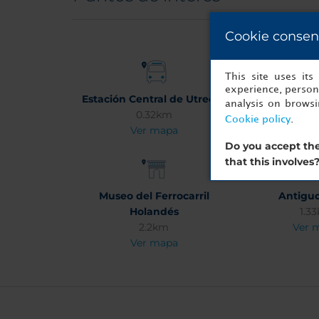
Cookie consen
This site uses it
experience, persona
Estación Central de Utrecht
Jaar
analysis on brows
0.32km
0.2
Cookie policy
.
Ver mapa
Ver 
Do you accept the
that this involves
Museo del Ferrocarril
Antigu
Holandés
1.3
2.2km
Ver 
Ver mapa