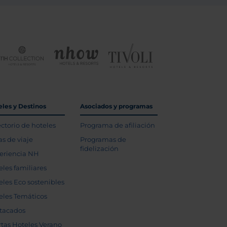
eles y Destinos
Asociados y programas
ectorio de hoteles
Programa de afiliación
as de viaje
Programas de
fidelización
eriencia NH
eles familiares
eles Eco sostenibles
eles Temáticos
tacados
rtas Hoteles Verano