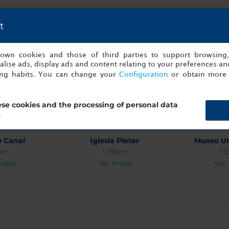
t
s own cookies and those of third parties to support browsing
lise ads, display ads and content relating to your preferences and
beurs
Museo Central
Catedral
ing habits. You can change your
Configuration
or obtain more 
7km
1.59km
1
mapa
Ver mapa
Ver
se cookies and the processing of personal data
?
o Canal
Iglesia Pieter
Museo Un
3km
1.29km
1.
mapa
Ver mapa
Ver