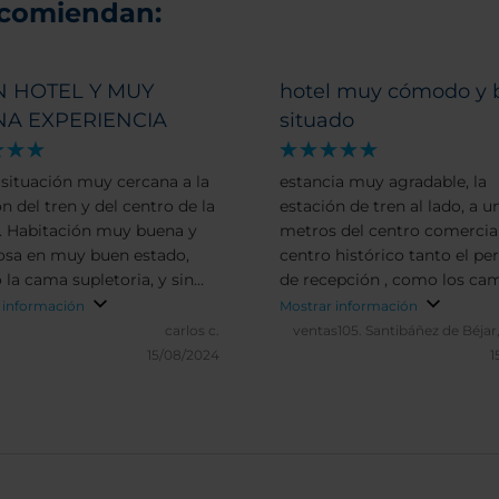
ecomiendan:
 HOTEL Y MUY
hotel muy cómodo y 
A EXPERIENCIA
situado
situación muy cercana a la
estancia muy agradable, la
n del tren y del centro de la
estación de tren al lado, a u
. Habitación muy buena y
metros del centro comercial
osa en muy buen estado,
centro histórico tanto el pe
 la cama supletoria, y sin
de recepción , como los ca
 para un muy buen
muy amables volveré a este hotel
 información
Mostrar información
so. Muy buena amabilidad
sin duda
carlos c.
ventas105.
Santibáñez de Béjar
rsonal, pudiendo a diferencia
15/08/2024
1
unos otros hoteles dejar el
je durante unas horas el día
alida. La única cosa no
a fue el frío por el aire
cionado en el salón de