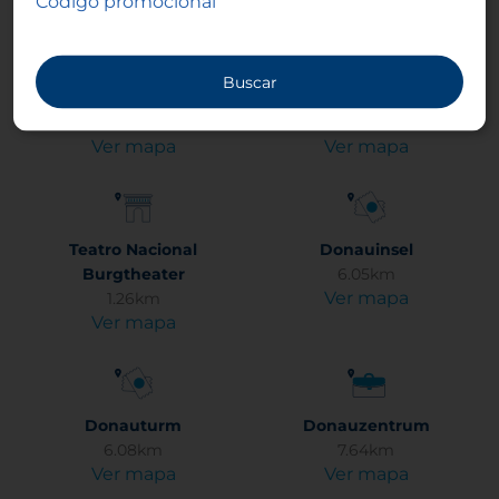
Código promocional
Buscar
Augarten
Austria Center Vienna
3.14km
5.93km
Ver mapa
Ver mapa
Teatro Nacional
Donauinsel
Burgtheater
6.05km
Ver mapa
1.26km
Ver mapa
Donauturm
Donauzentrum
6.08km
7.64km
Ver mapa
Ver mapa