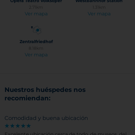
Ópera Teatro Volksoper
Westbahnhof Station
2.71km
1.31km
Ver mapa
Ver mapa
Zentralfriedhof
8.18km
Ver mapa
Nuestros huéspedes nos
recomiendan:
Comodidad y buena ubicación
Excelente ubicación cerca de todo, de museos, del