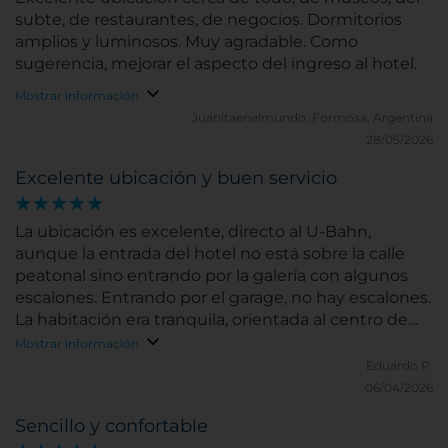
subte, de restaurantes, de negocios. Dormitorios
amplios y luminosos. Muy agradable. Como
sugerencia, mejorar el aspecto del ingreso al hotel.
Mostrar información
Juanitaenelmundo.
Formosa, Argentina
28/05/2026
Excelente ubicación y buen servicio
La ubicación es excelente, directo al U-Bahn,
aunque la entrada del hotel no está sobre la calle
peatonal sino entrando por la galería con algunos
escalones. Entrando por el garage, no hay escalones.
La habitación era tranquila, orientada al centro de
manzana. Lo único que hay que tener cuidado es
Mostrar información
que al menos nuestra habitación tenía una
Eduardo P.
bañadera un poco alta y angosta. Sugiero averiguar
06/04/2026
si hay algún otro tipo de ducha para personas
Sencillo y confortable
mayores.