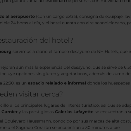
, para garantizar la accesibilidad de personas con movilidad reduc
ado al aeropuerto
(con un cargo extra), consigna de equipaje, lav
ble 24 horas al día, y el hotel cuenta con aire acondicionado, pe
estauración del hotel?
bourg
servimos a diario el famoso desayuno de NH Hotels, que i
joran aún más la experiencia del desayuno, que se sirve de 6:30 a
incluye opciones sin gluten y vegetarianas, además de zumo de 
 a 22:30, es un
espacio relajado e informal
donde los huéspedes p
eden visitar cerca?
lo a los principales lugares de interés turístico, así que se adap
 Garnier
y las prestigiosas
Galerías Lafayette
se encuentran a so
el Boulevard Haussmann, conocido por sus marcas de alta costur
ôme o el Sagrado Corazón se encuentran a 30 minutos a pie.