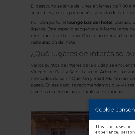
El desayuno se sirve de lunes a viernes de 7:00 a 
accesibles, tronas para bebés, servicio de habitac
Por otra parte, el
lounge bar del hotel
, ubicado 
ligeros. Este espacio acogedor e informal abre de
reuniones o de turismo. Ofrece un menú a la carta
restauración del hotel.
¿Qué lugares de interés se pu
Varios puntos de interés de la ciudad se encuentra
Vincent-de-Paul y Saint-Laurent. Además, la estaci
mercados de Saint-Quentin y Saint-Martin (ambos a
paseo. En ese caso, te recomendamos que visites
diversas experiencias culturales e históricas.
Cookie consen
This site uses it
experience, persona