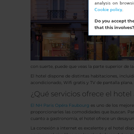
analysis on brows
Cookie policy
.
Do you accept the
that this involves
con suerte, puede que veas la parte superior de la 
El hotel dispone de distintas habitaciones, incl
acondicionado, Wifi gratis y TV de pantalla plana.
¿Qué servicios ofrece el hote
El NH Paris Opéra Faubourg
es uno de los mejores
proporcionarles las comodidades que buscan. Para 
cuanto a gastronomía, el hotel ofrece un desayun
La conexión a internet es excelente y el hotel dis