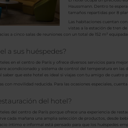
El hotel ocupa un precioso edif
Haussmann. Dentro te esperan
tamaños repartidas por 8 plan
Las habitaciones cuentan con
vistas a la estación de tren de
racias a cinco salas de reuniones con un total de 152 m² equip
tel a sus huéspedes?
eles en el centro de París y ofrece diversos servicios para mejora
 aire acondicionado y sistema de control del temperatura en las 
l saber que este hotel es ideal si viajas con tu amigo de cuatro
as con movilidad reducida. Para las ocasiones especiales, cuenta
estauración del hotel?
oteles del centro de París porque ofrece una experiencia de rest
irve cada mañana una amplia selección de productos, desde bebid
spacio íntimo e informal está pensado para que los huéspedes emp