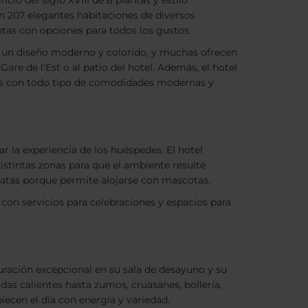
icio del siglo XVIII de 8 plantas y estilo
 207 elegantes habitaciones de diversos
tas con opciones para todos los gustos.
 un diseño moderno y colorido, y muchas ofrecen
 Gare de l'Est o al patio del hotel. Además, el hotel
adas con todo tipo de comodidades modernas y
r la experiencia de los huéspedes. El hotel
distintas zonas para que el ambiente resulte
 patas porque permite alojarse con mascotas.
 con servicios para celebraciones y espacios para
auración excepcional en su sala de desayuno y su
as calientes hasta zumos, cruasanes, bollería,
iecen el día con energía y variedad.