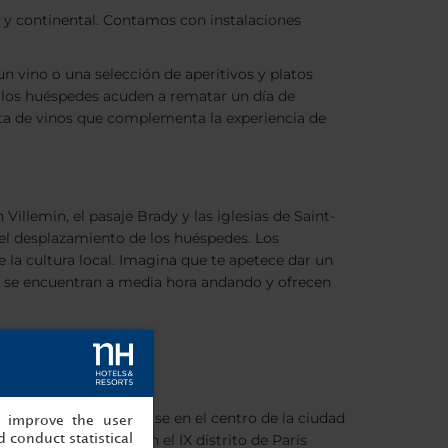
et y continental. Contamos con instalaciones
un vino o una selección de aperitivos y platos
o los huéspedes acuden a rematar un día de
arta de vinos que complementa la experiencia de
Villemin, el pasaje Brady y las iglesias de Saint-
ta el desplazamiento de los huéspedes. Los
 la cultura local. Imagina que te apetece dar un
e se encuentran a media hora andando y ofrecen
g
es perfecto para alojarse en el centro de la ciudad
, improve the user
 la rue La Fayette, en el IX distrito de París
 conduct statistical