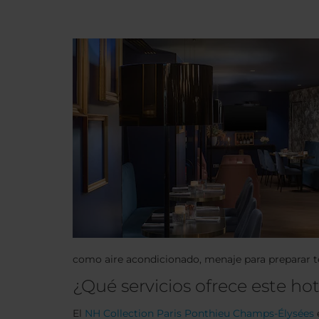
como aire acondicionado, menaje para preparar té y
¿Qué servicios ofrece este ho
El
NH Collection Paris Ponthieu Champs-Élysées
e