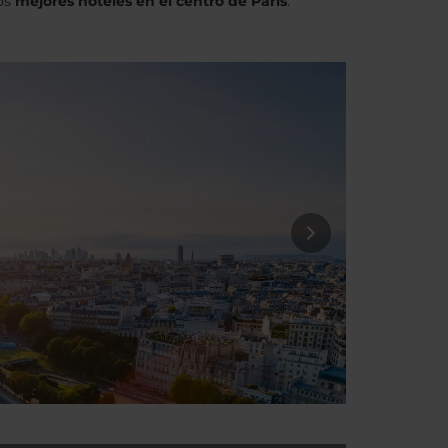
los
mejores hoteles en el centro de París
.