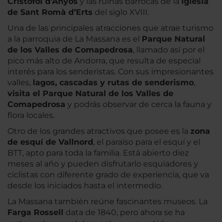
Cristofol d'Anyos
y las ruinas barrocas de la
iglesia
de Sant Romà d’Erts
del siglo XVIII.
Una de las principales atracciones que atrae turismo
a la parroquia de La Massana es el
Parque Natural
de los Valles de Comapedrosa
, llamado así por el
pico más alto de Andorra, que resulta de especial
interés para los senderistas. Con sus impresionantes
valles,
lagos, cascadas y rutas de senderismo
,
visita el Parque Natural de los Valles de
Comapedrosa
y podrás observar de cerca la fauna y
flora locales.
Otro de los grandes atractivos que posee es la
zona
de esquí de Vallnord
, el paraíso para el esquí y el
BTT, apto para toda la familia. Está abierto diez
meses al año y pueden disfrutarlo esquiadores y
ciclistas con diferente grado de experiencia, que va
desde los iniciados hasta el intermedio.
La Massana también reúne fascinantes museos. La
Farga Rossell
data de 1840, pero ahora se ha