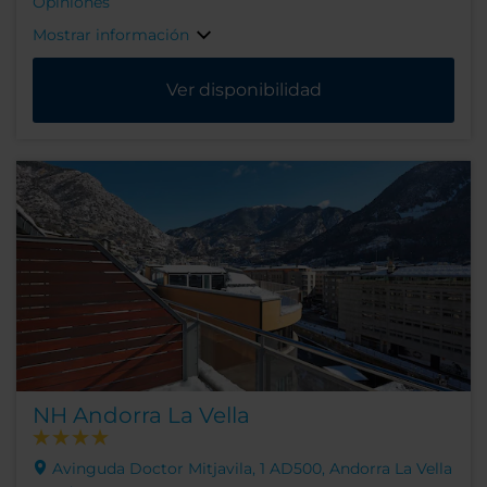
Opiniones
Mostrar información
Ver disponibilidad
NH Andorra La Vella
Avinguda Doctor Mitjavila, 1 AD500, Andorra La Vella