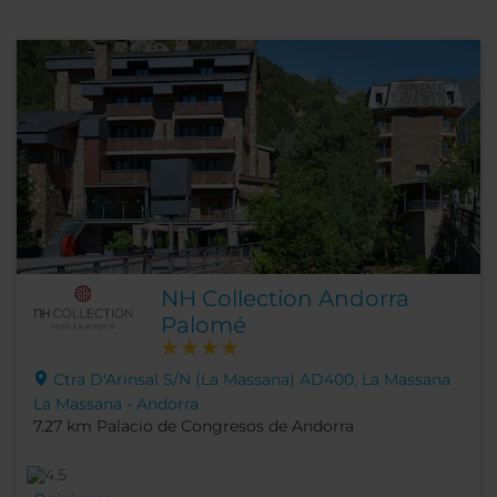
NH Collection Andorra
Palomé
Ctra D'Arinsal S/N (La Massana) AD400, La Massana
La Massana - Andorra
7.27 km Palacio de Congresos de Andorra