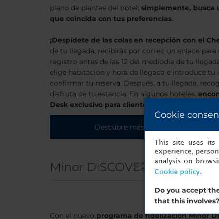
plano de plantas del hotel;
simplemente, busca u
que coincida con tus preferencias
.
¡Despídete de las colas en recepción con el Che
de tu llegada, recibirás por correo un enlace par
registro antes de las 12 del mediodía de tu llegada
elige habitación y hora de llegada e introduce t
confirmar tu reserva. Después, a tu llegada, recog
disfruta de tu estancia. En algunos hoteles,
encont
Desk exclusivo para clientes FASTPASS
. ¿Hay a
Cookie consen
Descubre más
This site uses it
experience, persona
analysis on brows
Minor DISCOVERY
Cookie policy
.
Do you accept the
that this involves
Con el nuevo
programa de fidelización Minor 