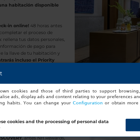
na habitación disponible
ck-in online!
48 horas antes
a completar el proceso de
: rellena tus datos personales,
u información de pago para
e la llave de tu habitación y
rarás incluso el Priority
lgo más fácil?
t
s own cookies and those of third parties to support browsing
lise ads, display ads and content relating to your preferences and
ing habits. You can change your
Configuration
or obtain more 
se cookies and the processing of personal data
?
DISCOVERY
, antes NH Rewards,