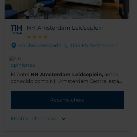
NH Amsterdam Leidseplein
Stadhouderskade, 7,. 1054 ES Ámsterdam
opiniones
El hotel
NH Amsterdam Leidseplein,
antes
conocido como NH Amsterdam Centre, está
situado en un área urbana y de moda
conocida como Ámsterdam. Su ubicación en
Reserva ahora
el precioso barrio de los museos es ideal ya
que el Museo Van Gogh está a un corto paseo.
Además, si cruzas el canal que hay frente al
Mostrar información
hotel encontrarás tiendas, cafeterías y
restaurantes.