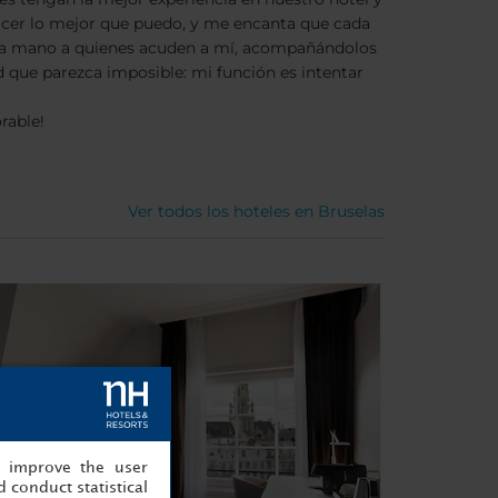
hacer lo mejor que puedo, y me encanta que cada
 la mano a quienes acuden a mí, acompañándolos
d que parezca imposible: mi función es intentar
rable!
Ver todos los hoteles en Bruselas
, improve the user
 conduct statistical