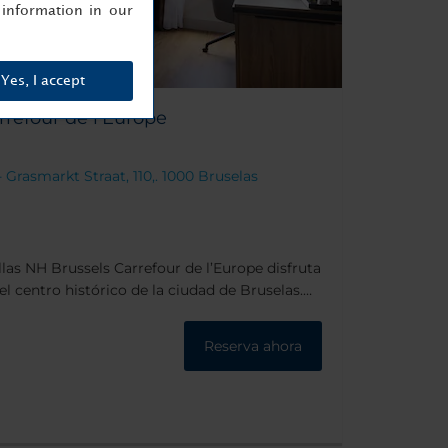
information in our
Yes, I accept
refour de l'Europe
Grasmarkt Straat, 110,. 1000 Bruselas
llas NH Brussels Carrefour de l’Europe disfruta
el centro histórico de la ciudad de Bruselas.
nio y con un espíritu vivo y cosmopolita.
Reserva ahora