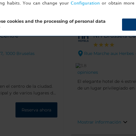
ing habits. You can change your
Configuration
or obtain more 
se cookies and the processing of personal data
?
 Centre
NH Brussels Car
,. 1000 Bruselas
Rue Marche aux Herbes - 
opiniones
El elegante hotel de 4 estre
n el centro de la ciudad.
de un lugar privilegiado en 
ipal y de varios lugares de
Es una zona rica en patrimo
la década de 1920 y
Reserva ahora
Mostrar información