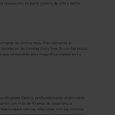
 revolución, es parte galería de arte y parte
s compras de última hora. Precisamente el
cales en las tiendas Duty free. Si con las prisas
os que rentendrán esta magnífica ciudad en tu
ction Brussels Centre, profundamente enamorado
cuento con más de 10 años de experiencia
elacionados con las relaciones con los clientes.
s tengan la mejor experiencia en nuestro hotel y