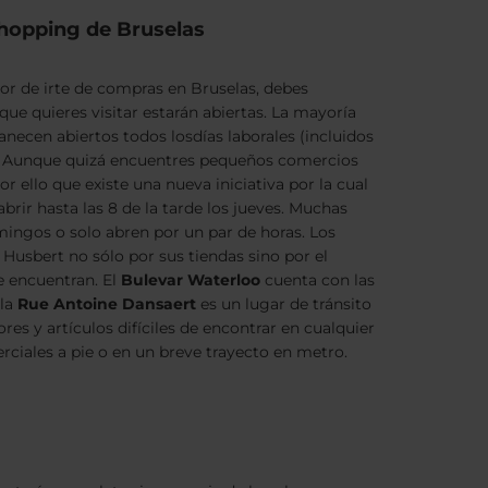
shopping de Bruselas
or de irte de compras en Bruselas, debes
que quieres visitar estarán abiertas. La mayoría
necen abiertos todos losdías laborales (incluidos
de. Aunque quizá encuentres pequeños comercios
or ello que existe una nueva iniciativa por la cual
brir hasta las 8 de la tarde los jueves. Muchas
mingos o solo abren por un par de horas. Los
t. Husbert no sólo por sus tiendas sino por el
e encuentran. El
Bulevar Waterloo
cuenta con las
 la
Rue Antoine Dansaert
es un lugar de tránsito
es y artículos difíciles de encontrar en cualquier
rciales a pie o en un breve trayecto en metro.