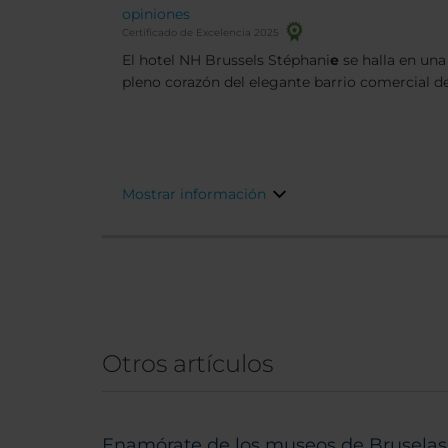
opiniones
Certificado de Excelencia 2025
El hotel NH Brussels Stéphani
e
se halla en una
pleno corazón del elegante barrio comercial de Louise. A p
del hotel encontrarás numerosas boutiques y 
clase. Además, el centro histórico de Bruselas se encuentra a 25 minutos
a pie.
Mostrar información
Otros artículos
Enamórate de los museos de Bruselas