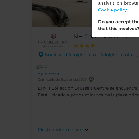
analysis on brows
Cookie policy
.
Do you accept the
that this involves
NH Collection Brussels
Boulevard Adolphe Max - Adolphe Maxlaan, 7
opiniones
Certificado de Excelencia 2025
El NH Collection Brussels Centre se encuentra e
Está ubicado a pocos minutos de la plaza princ
interés famosos. El edificio fue construido en 
mantiene varios detalles de época.
Mostrar información