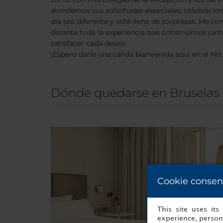
atendemos sus solicitudes especiales, celebracio
día sea diferente y esté lleno de sorpresas. M
durante toda la experiencia que construimos junt
satisfacer cada deseo.
¡Espero darle una cálida bienvenida aquí en el N
Dónde quedarse en Bruselas
Cookie consen
This site uses it
experience, persona