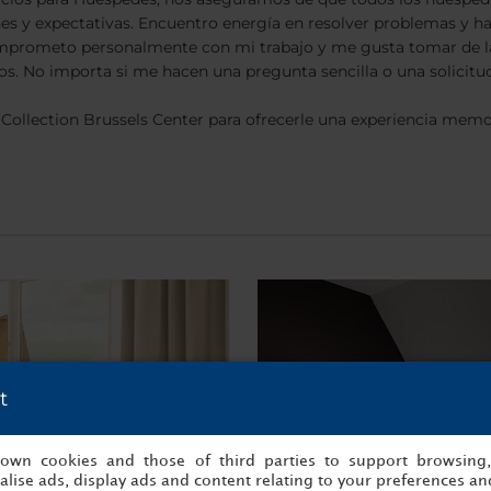
nes y expectativas. Encuentro energía en resolver problemas y 
e comprometo personalmente con mi trabajo y me gusta tomar de
os. No importa si me hacen una pregunta sencilla o una solicitu
H Collection Brussels Center para ofrecerle una experiencia memo
t
s own cookies and those of third parties to support browsing
lise ads, display ads and content relating to your preferences and