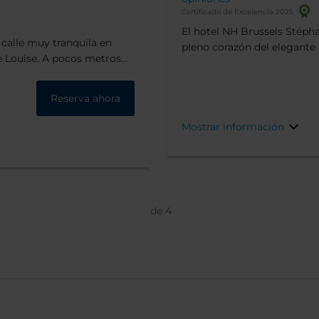
Certificado de Excelencia 2025
El hotel NH Brussels Stéph
 calle muy tranquila en
pleno corazón del elegante barrio 
ocos metros
del hotel encontrarás nume
restaurantes de primera
clase. Además, el centro histórico de Bruselas se encuentra a 25 minutos
a pie.
Reserva ahora
Mostrar información
de
4