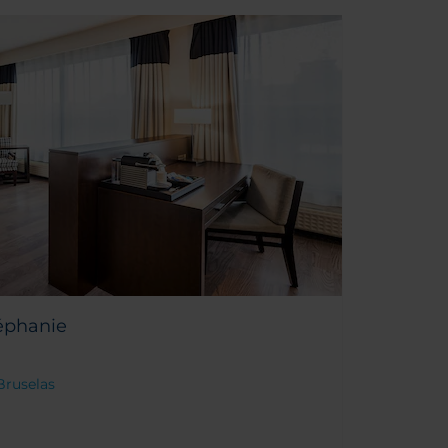
éphanie
 Bruselas