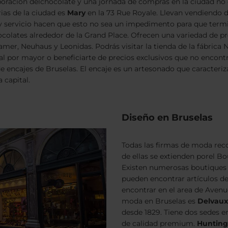
aboración delchocolate y una jornada de compras en la ciudad n
ias de la ciudad es
Mary
en la 73 Rue Royale. Llevan vendiendo d
y servicio hacen que esto no sea un impedimento para que termi
lates alrededor de la Grand Place. Ofrecen una variedad de pro
r, Neuhaus y Leonidas. Podrás visitar la tienda de la fábrica N
 al por mayor o beneficiarte de precios exclusivos que no encontr
 encajes de Bruselas. El encaje es un artesonado que caracteriza
 capital.
Diseño en Bruselas
Todas las firmas de moda reco
de ellas se extienden porel B
Existen numerosas boutiques e
pueden encontrar artículos d
encontrar en el area de Aven
moda en Bruselas es
Delvaux
desde 1829. Tiene dos sedes en
de calidad premium.
Hunting