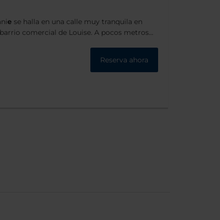
ani
e
se halla en una calle muy tranquila en
comercial de Louise. A pocos metros
rosas boutiques y restaurantes de primera
Reserva ahora