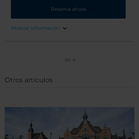
europeas. Se trata de un auténtico refugio en
Reserva ahora
medio del bullicio de la ciudad.La estación de
metro de Schuman se encuentra a 5 minutos
a pie y comunica directamente con la
Mostrar información
Estación Central de Bruselas y con el centro
de la ciudad gracias a las líneas 1 y 5. La Grand
Place, el barrio de las tiendas y el Manneken
Pis se encuentran a 3,5 km del hotel.
de
4
Otros artículos