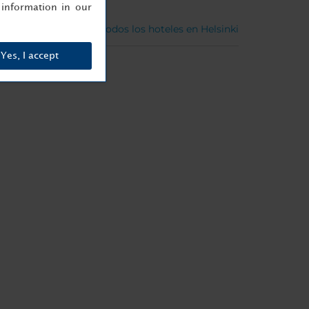
information in our
Ver todos los hoteles en Helsinki
Yes, I accept