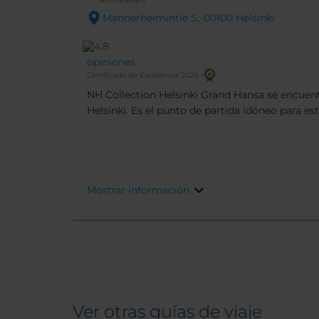
Mannerheimintie 5,. 00100 Helsinki
opiniones
Certificado de Excelencia 2025
NH Collection Helsinki Grand Hansa se encuent
Helsinki. Es el punto de partida idóneo para es
negocios, ya que está ubicado cerca de los prin
como la plaza del mercado de Helsinki y el Tea
arterías comerciales y de algunos de los mejor
ciudad. Además, está cerca de varios núcleos 
emblemática Estación Central. Así, los huésp
Mostrar información
fácilmente tranvías, autobuses y trenes para de
ciudad, o hacer excursiones de un día a localid
Ver otras guías de viaje