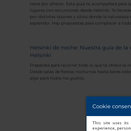
tiene por ofrecer. Esta guía te acompañará para 
lugares con excursiones desde Helsinki. Te llevarán
por distintas razones y sitios donde la naturaleza
esplendor. Hay propuestas para complacer a todo
Helsinki de noche: Nuestra guía de la
Helsinki
Prepárate para recorrer todo lo que te ofrece la i
Desde salas de fiestas nocturnas hasta bares ost
algo para todos los gustos.
Cookie consen
This site uses it
experience, persona