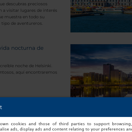
que descubras preciosos
 a visitar lugares de interés
 se muestra en todo su
 tipo de aventureros.
 vida nocturna de
ncreíble noche de Helsinki.
entosos, aquí encontraremos
t
s own cookies and those of third parties to support browsing
lise ads, display ads and content relating to your preferences and