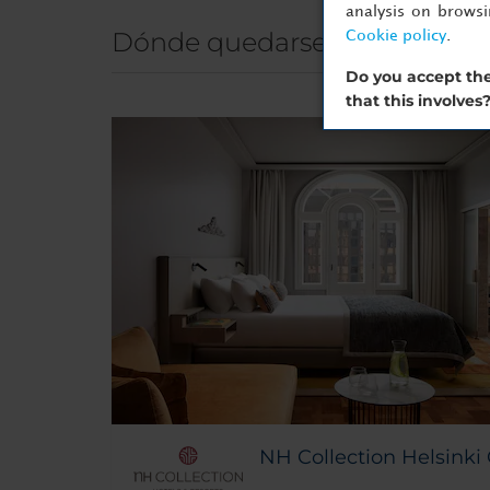
analysis on brows
Dónde quedarse en Helsinki
Cookie policy
.
Do you accept the
that this involves
NH Collection Helsinki