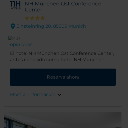
NH München Ost Conference
Center
Einsteinring 20. 85609 Munich
opiniones
El hotel NH München Ost Conference Center,
antes conocido como hotel NH München
Dornach, se encuentra en un parque
empresarial al este de Múnich, y a tan solo un
Reserva ahora
kilómetro del recinto ferial de la ciudad.
Resulta fácil llegar al centro, a donde se tarda
aproximadamente 20 minutos.
Mostrar información