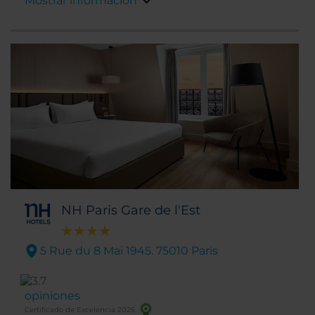
Mostrar información
descubrirás que tienes a poca distancia a pie
o con acceso directo en metro los Campos
Elíseos, el Arco del Triunfo, el Grand Palais y el
Petit Palais, la Plaza de la Concordia y el
Palacio del Elíseo, residencia oficial del
presidente de la República Francesa.
NH Paris Gare de l'Est
5 Rue du 8 Mai 1945. 75010 Paris
opiniones
Certificado de Excelencia 2025