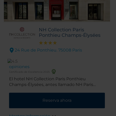
NH Collection Paris
Ponthieu Champs-Élysées
24 Rue de Ponthieu. 75008 Paris
opiniones
Certificado de Excelencia 2025
El hotel NH Collection Paris Ponthieu
Champs-Élysées, antes llamado NH Paris
Champs-Élysées Hotel, se encuentra en el
distrito 8, un barrio chic donde se concentran
Reserva ahora
muchos de los destinos de compras y lugares
de interés cultural imprescindibles de París.
Gracias a la excelente ubicación del hotel,