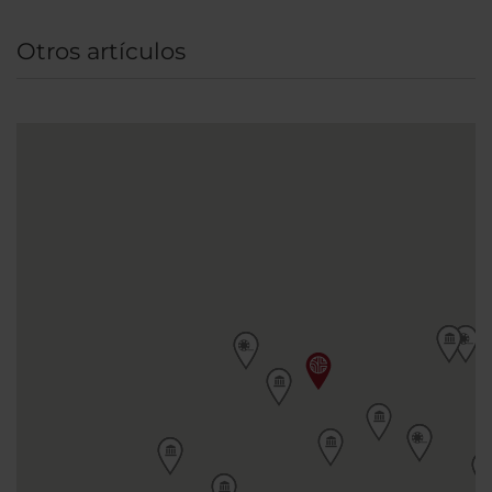
Louvre y los jardines de las Tullerías, la plaza
Otros artículos
Vendôme o el Sagrado Corazón se encuentran
a 30 minutos a pie.