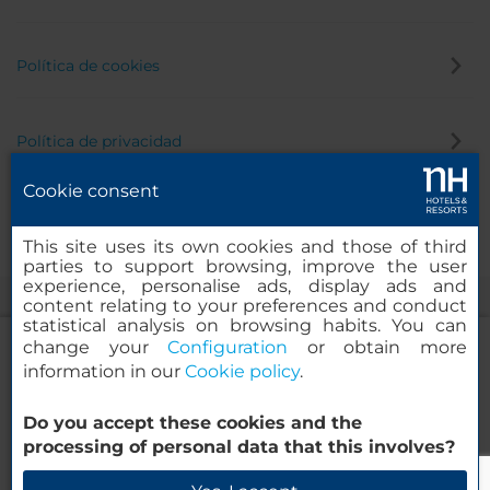
Política de cookies
Política de privacidad
Cookie consent
Canal de denuncias
This site uses its own cookies and those of third
parties to support browsing, improve the user
experience, personalise ads, display ads and
content relating to your preferences and conduct
statistical analysis on browsing habits. You can
change your
Configuration
or obtain more
information in our
Cookie policy
.
iStay by NH Ciudad de Valencia Hotel
Do you accept these cookies and the
© 2000-2026 MINOR HOTELS EUROPE & AMERICAS Santa Engracia,
processing of personal data that this involves?
120. 28003 Madrid, España
Verificar disponibilidad