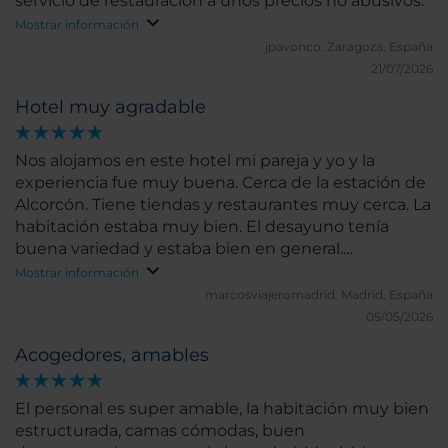
servicio de restauración a unos precios no abusivos.
Mostrar información
jpavonco.
Zaragoza, España
21/07/2026
Hotel muy agradable
Nos alojamos en este hotel mi pareja y yo y la
experiencia fue muy buena. Cerca de la estación de
Alcorcón. Tiene tiendas y restaurantes muy cerca. La
habitación estaba muy bien. El desayuno tenía
buena variedad y estaba bien en general.
Recomiendo este hotel.
Mostrar información
marcosviajeromadrid.
Madrid, España
05/05/2026
Acogedores, amables
El personal es super amable, la habitación muy bien
estructurada, camas cómodas, buen